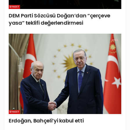
SIYASET
DEM Parti Sözcüsü Doğan’dan “çerçeve
yasa” teklifi değerlendirmesi
SIYASET
Erdoğan, Bahçeli’yi kabul etti