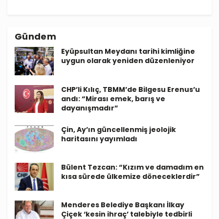
Gündem
Eyüpsultan Meydanı tarihi kimliğine
uygun olarak yeniden düzenleniyor
CHP’li Kılıç, TBMM’de Bilgesu Erenus’u
andı: “Mirası emek, barış ve
dayanışmadır”
Çin, Ay’ın güncellenmiş jeolojik
haritasını yayımladı
Bülent Tezcan: “Kızım ve damadım en
kısa sürede ülkemize döneceklerdir”
Menderes Belediye Başkanı İlkay
Çiçek ‘kesin ihraç’ talebiyle tedbirli