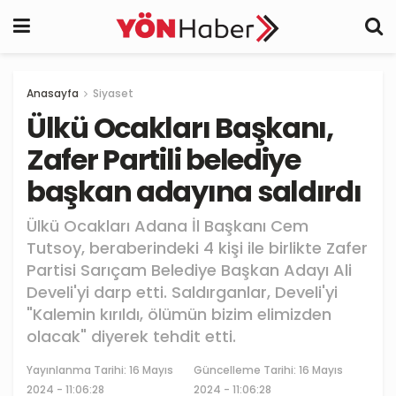
Anasayfa
Siyaset
Ülkü Ocakları Başkanı,
Zafer Partili belediye
başkan adayına saldırdı
Ülkü Ocakları Adana İl Başkanı Cem
Tutsoy, beraberindeki 4 kişi ile birlikte Zafer
Partisi Sarıçam Belediye Başkan Adayı Ali
Develi'yi darp etti. Saldırganlar, Develi'yi
"Kalemin kırıldı, ölümün bizim elimizden
olacak" diyerek tehdit etti.
Yayınlanma Tarihi:
16 Mayıs
Güncelleme Tarihi: 16 Mayıs
2024 - 11:06:28
2024 - 11:06:28