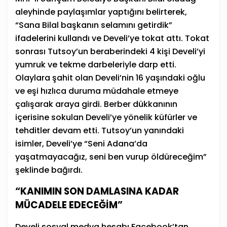
aleyhinde paylaşımlar yaptığını belirterek,
“Sana Bilal başkanın selamını getirdik”
ifadelerini kullandı ve Develi’ye tokat attı. Tokat
sonrası Tutsoy’un beraberindeki 4 kişi Develi’yi
yumruk ve tekme darbeleriyle darp etti.
Olaylara şahit olan Develi’nin 16 yaşındaki oğlu
ve eşi hızlıca duruma müdahale etmeye
çalışarak araya girdi. Berber dükkanının
içerisine sokulan Develi’ye yönelik küfürler ve
tehditler devam etti. Tutsoy’un yanındaki
isimler, Develi’ye “Seni Adana’da
yaşatmayacağız, seni ben vurup öldüreceğim”
şeklinde bağırdı.
“KANIMIN SON DAMLASINA KADAR
MÜCADELE EDECEĞİM”
Develi sosyal medya hesabı Facebook’tan,