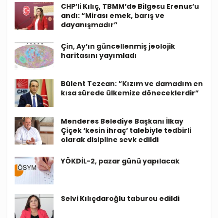
CHP’li Kılıç, TBMM’de Bilgesu Erenus’u
andı: “Mirası emek, barış ve
dayanışmadır”
Çin, Ay’ın güncellenmiş jeolojik
haritasını yayımladı
Bülent Tezcan: “Kızım ve damadım en
kısa sürede ülkemize döneceklerdir”
Menderes Belediye Başkanı İlkay
Çiçek ‘kesin ihraç’ talebiyle tedbirli
olarak disipline sevk edildi
YÖKDİL-2, pazar günü yapılacak
Selvi Kılıçdaroğlu taburcu edildi