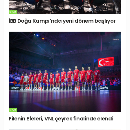
SPOR
İBB Doğa Kampı’nda yeni dönem başlıyor
SPOR
Filenin Efeleri, VNL çeyrek finalinde elendi