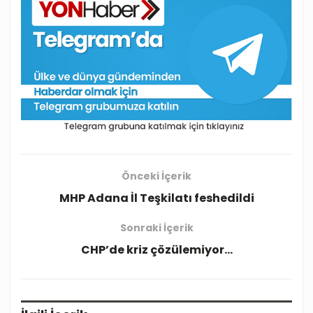
Önceki İçerik
MHP Adana İl Teşkilatı feshedildi
Sonraki İçerik
CHP’de kriz çözülemiyor…