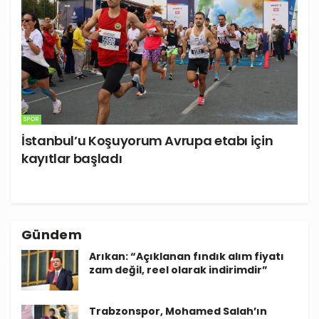
SPOR
İstanbul’u Koşuyorum Avrupa etabı için
kayıtlar başladı
Gündem
Arıkan: “Açıklanan fındık alım fiyatı
zam değil, reel olarak indirimdir”
Trabzonspor, Mohamed Salah’ın