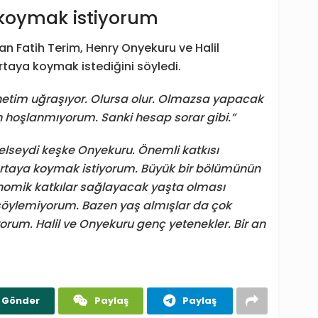
a koymak istiyorum
an Fatih Terim, Henry Onyekuru ve Halil
 ortaya koymak istediğini söyledi.
önetim uğraşıyor. Olursa olur. Olmazsa yapacak
n hoşlanmıyorum. Sanki hesap sorar gibi.”
lseydi keşke Onyekuru. Önemli katkısı
ortaya koymak istiyorum. Büyük bir bölümünün
omik katkılar sağlayacak yaşta olması
n söylemiyorum. Bazen yaş almışlar da çok
yorum. Halil ve Onyekuru genç yetenekler. Bir an
Gönder
Paylaş
Paylaş