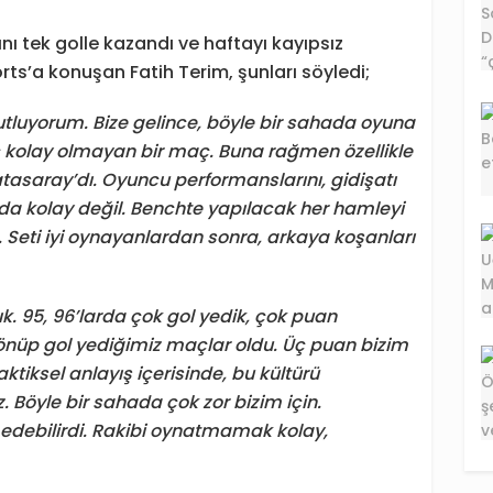
 tek golle kazandı ve haftayı kayıpsız
ts’a konuşan Fatih Terim, şunları söyledi;
tluyorum. Bize gelince, böyle bir sahada oyuna
ç kolay olmayan bir maç. Buna rağmen özellikle
tasaray’dı. Oyuncu performanslarını, gidişatı
a kolay değil. Benchte yapılacak her hamleyi
Seti iyi oynayanlardan sonra, arkaya koşanları
k. 95, 96’larda çok gol yedik, çok puan
dönüp gol yediğimiz maçlar oldu. Üç puan bizim
aktiksel anlayış içerisinde, bu kültürü
z. Böyle bir sahada çok zor bizim için.
 edebilirdi. Rakibi oynatmamak kolay,