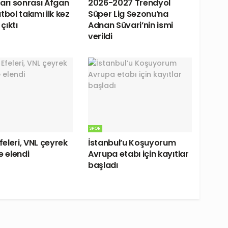
rarı sonrası Afgan
2026-2027 Trendyol
tbol takımı ilk kez
Süper Lig Sezonu’na
çıktı
Adnan Süvari’nin ismi
verildi
SPOR
Efeleri, VNL çeyrek
İstanbul’u Koşuyorum
e elendi
Avrupa etabı için kayıtlar
başladı