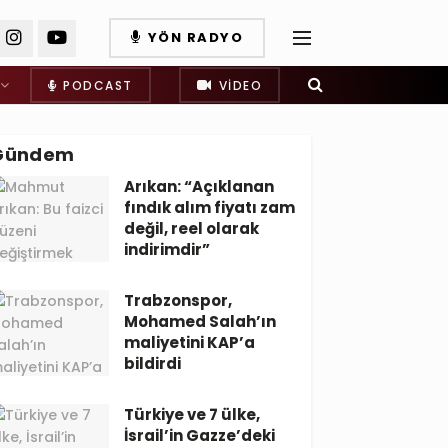
YÖN RADYO
PODCAST
VIDEO
Gündem
Arıkan: “Açıklanan
fındık alım fiyatı zam
değil, reel olarak
indirimdir”
Trabzonspor,
Mohamed Salah’ın
maliyetini KAP’a
bildirdi
Türkiye ve 7 ülke,
İsrail’in Gazze’deki