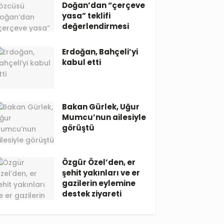
Doğan’dan “çerçeve
yasa” teklifi
değerlendirmesi
Erdoğan, Bahçeli’yi
kabul etti
Bakan Gürlek, Uğur
Mumcu’nun ailesiyle
görüştü
Özgür Özel’den, er
şehit yakınları ve er
gazilerin eylemine
destek ziyareti