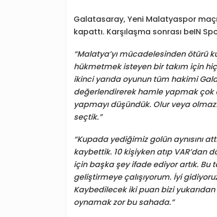
Galatasaray, Yeni Malatyaspor maçını
kapattı. Karşılaşma sonrası beIN Spor
“Malatya’yı mücadelesinden ötürü ku
hükmetmek isteyen bir takım için hi
ikinci yarıda oyunun tüm hakimi Gala
değerlendirerek hamle yapmak çok d
yapmayı düşündük. Olur veya olmaz. 
seçtik.”
“Kupada yediğimiz golün aynısını attı
kaybettik. 10 kişiyken atıp VAR’dan 
için başka şey ifade ediyor artık. Bu t
geliştirmeye çalışıyorum. İyi gidiyoru
Kaybedilecek iki puan bizi yukarıdan
oynamak zor bu sahada.”