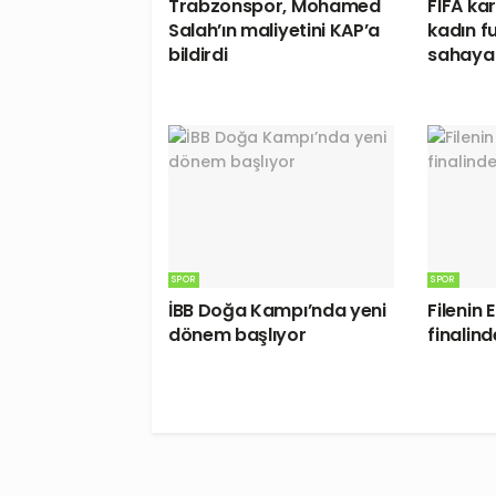
Trabzonspor, Mohamed
FIFA ka
Salah’ın maliyetini KAP’a
kadın fu
bildirdi
sahaya 
SPOR
SPOR
İBB Doğa Kampı’nda yeni
Filenin 
dönem başlıyor
finalind