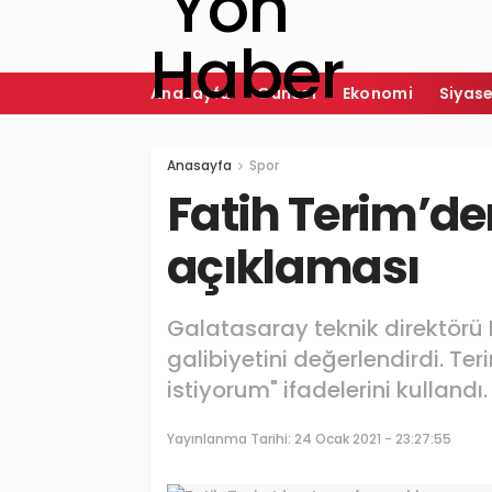
Anasayfa
Güncel
Ekonomi
Siyas
Anasayfa
Spor
Fatih Terim’de
açıklaması
Galatasaray teknik direktörü 
galibiyetini değerlendirdi. Te
istiyorum" ifadelerini kullandı.
Yayınlanma Tarihi:
24 Ocak 2021 - 23:27:55