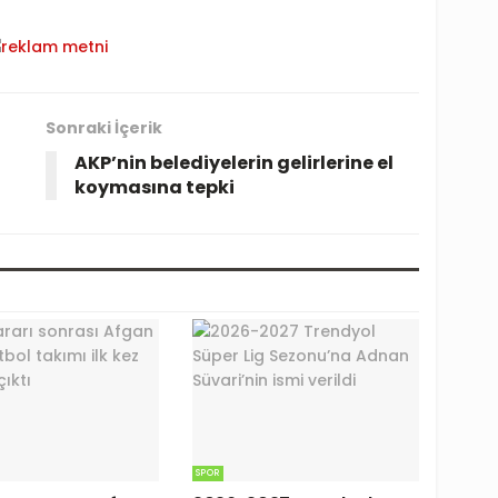
Sonraki İçerik
AKP’nin belediyelerin gelirlerine el
koymasına tepki
SPOR