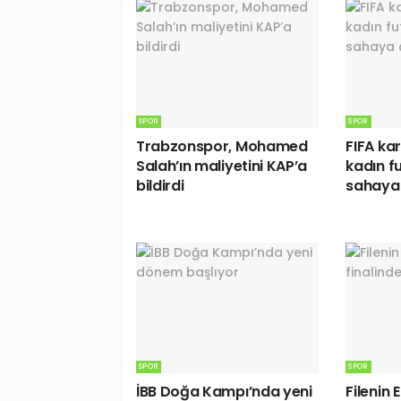
SPOR
SPOR
Trabzonspor, Mohamed
FIFA ka
Salah’ın maliyetini KAP’a
kadın fu
bildirdi
sahaya 
SPOR
SPOR
İBB Doğa Kampı’nda yeni
Filenin 