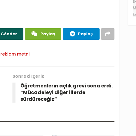
Gönder
Paylaş
Paylaş
Sonraki İçerik
Öğretmenlerin açlık grevi sona erdi:
“Mücadeleyi diğer illerde
sürdüreceğiz”