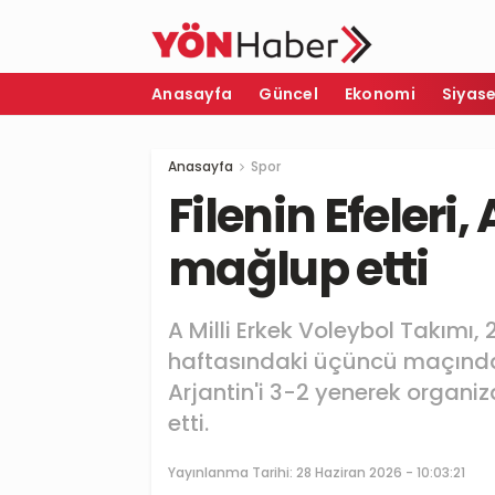
Anasayfa
Güncel
Ekonomi
Siyas
Anasayfa
Spor
Filenin Efeleri,
mağlup etti
A Milli Erkek Voleybol Takımı, 20
haftasındaki üçüncü maçında,
Arjantin'i 3-2 yenerek organi
etti.
Yayınlanma Tarihi:
28 Haziran 2026 - 10:03:21