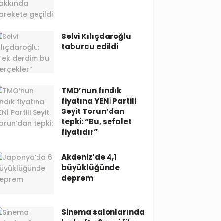
Selvi Kılıçdaroğlu
taburcu edildi
TMO’nun fındık
fiyatına YENİ Partili
Seyit Torun’dan
tepki: “Bu, sefalet
fiyatıdır”
Akdeniz’de 4,1
büyüklüğünde
deprem
Sinema salonlarında