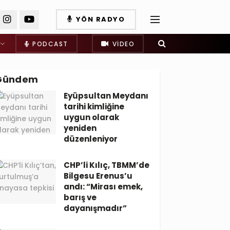
YÖN RADYO
PODCAST
VIDEO
Gündem
Eyüpsultan Meydanı
tarihi kimliğine
uygun olarak
yeniden
düzenleniyor
CHP’li Kılıç, TBMM’de
Bilgesu Erenus’u
andı: “Mirası emek,
barış ve
dayanışmadır”