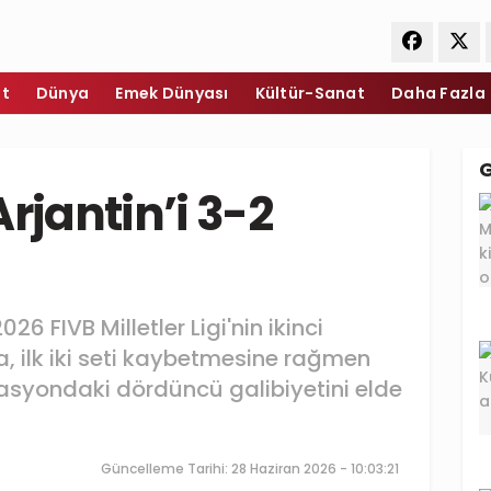
et
Dünya
Emek Dünyası
Kültür-Sanat
Daha Fazla
 Arjantin’i 3-2
26 FIVB Milletler Ligi'nin ikinci
 ilk iki seti kaybetmesine rağmen
zasyondaki dördüncü galibiyetini elde
Güncelleme Tarihi: 28 Haziran 2026 - 10:03:21