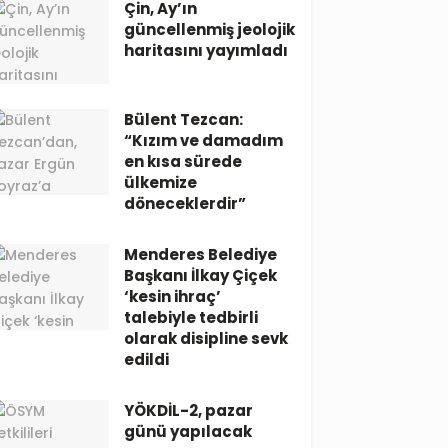
Çin, Ay’ın
güncellenmiş jeolojik
haritasını yayımladı
Bülent Tezcan:
“Kızım ve damadım
en kısa sürede
ülkemize
döneceklerdir”
Menderes Belediye
Başkanı İlkay Çiçek
‘kesin ihraç’
talebiyle tedbirli
olarak disipline sevk
edildi
YÖKDİL-2, pazar
günü yapılacak