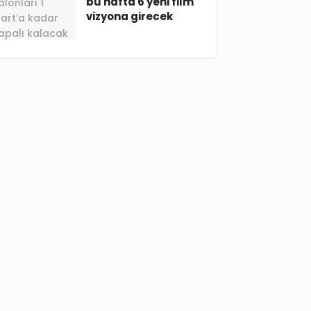
bu hafta 6 yeni film
vizyona girecek