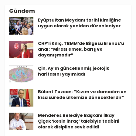
Gündem
Eyüpsultan Meydanı tarihi kimliğine
uygun olarak yeniden düzenleniyor
CHP’li Kılıç, TBMM’de Bilgesu Erenus’u
andı: “Mirası emek, barış ve
dayanışmadır”
Çin, Ay’ın güncellenmiş jeolojik
haritasını yayımladı
Bülent Tezcan: “Kızım ve damadım en
kısa sürede ülkemize döneceklerdir”
Menderes Belediye Başkanı İlkay
Çiçek ‘kesin ihraç’ talebiyle tedbirli
olarak disipline sevk edildi