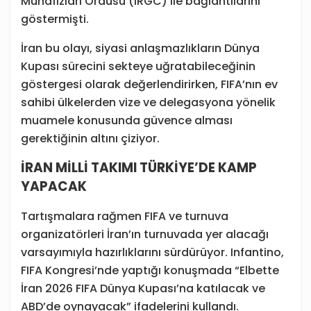
Muhafızları Ordusu (IRGC) ile bağlantılarını
göstermişti.
İran bu olayı, siyasi anlaşmazlıkların Dünya
Kupası sürecini sekteye uğratabileceğinin
göstergesi olarak değerlendirirken, FIFA’nın ev
sahibi ülkelerden vize ve delegasyona yönelik
muamele konusunda güvence alması
gerektiğinin altını çiziyor.
İRAN MİLLİ TAKIMI TÜRKİYE’DE KAMP
YAPACAK
Tartışmalara rağmen FIFA ve turnuva
organizatörleri İran’ın turnuvada yer alacağı
varsayımıyla hazırlıklarını sürdürüyor. Infantino,
FIFA Kongresi’nde yaptığı konuşmada “Elbette
İran 2026 FIFA Dünya Kupası’na katılacak ve
ABD’de oynayacak” ifadelerini kullandı.