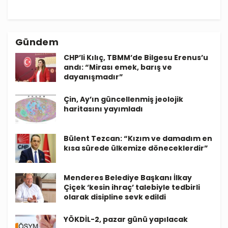
Gündem
CHP’li Kılıç, TBMM’de Bilgesu Erenus’u
andı: “Mirası emek, barış ve
dayanışmadır”
Çin, Ay’ın güncellenmiş jeolojik
haritasını yayımladı
Bülent Tezcan: “Kızım ve damadım en
kısa sürede ülkemize döneceklerdir”
Menderes Belediye Başkanı İlkay
Çiçek ‘kesin ihraç’ talebiyle tedbirli
olarak disipline sevk edildi
YÖKDİL-2, pazar günü yapılacak