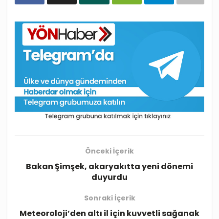
Önceki İçerik
Bakan Şimşek, akaryakıtta yeni dönemi
duyurdu
Sonraki İçerik
Meteoroloji’den altı il için kuvvetli sağanak