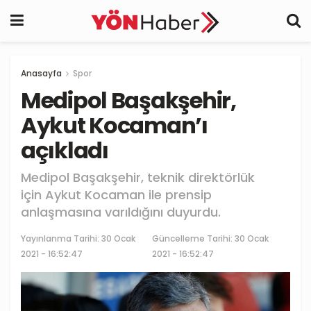
Anasayfa
Spor
Medipol Başakşehir,
Aykut Kocaman’ı
açıkladı
Medipol Başakşehir, teknik direktörlük
için Aykut Kocaman ile prensip
anlaşmasına varıldığını duyurdu.
Yayınlanma Tarihi:
30 Ocak
Güncelleme Tarihi: 30 Ocak
2021 - 16:52:47
2021 - 16:52:47