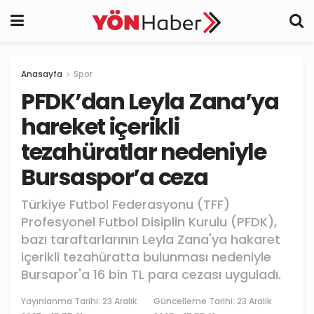
Anasayfa
Spor
PFDK’dan Leyla Zana’ya
hareket içerikli
tezahüratlar nedeniyle
Bursaspor’a ceza
Türkiye Futbol Federasyonu (TFF)
Profesyonel Futbol Disiplin Kurulu (PFDK),
bazı taraftarlarının Leyla Zana'ya hakaret
içerikli tezahüratta bulunması nedeniyle
Bursapor'a 16 bin TL para cezası uyguladı.
Yayınlanma Tarihi:
23 Aralık
Güncelleme Tarihi: 23 Aralık