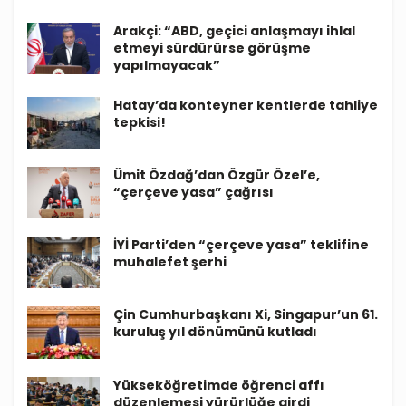
Arakçi: “ABD, geçici anlaşmayı ihlal
etmeyi sürdürürse görüşme
yapılmayacak”
Hatay’da konteyner kentlerde tahliye
tepkisi!
Ümit Özdağ’dan Özgür Özel’e,
“çerçeve yasa” çağrısı
İYİ Parti’den “çerçeve yasa” teklifine
muhalefet şerhi
Çin Cumhurbaşkanı Xi, Singapur’un 61.
kuruluş yıl dönümünü kutladı
Yükseköğretimde öğrenci affı
düzenlemesi yürürlüğe girdi