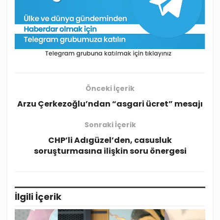
Önceki İçerik
Arzu Çerkezoğlu’ndan “asgari ücret” mesajı
Sonraki İçerik
CHP’li Adıgüzel’den, casusluk
soruşturmasına ilişkin soru önergesi
İlgili
İçerik