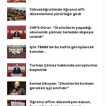
Yükseköğretimde öğrenci affı
düzenlemesi yürürlüğe girdi
CHP’li Gürer: “Üreticilerin yaşadığı
ekonomik çıkmaz tarladan depoya
uzandı”
İşte TBMM’de bu hafta görüşülecek
konular…
Turhan Çömez hakkında soruşturma
başlatıldı
Kemal Okuyan: “Zincirlerini kırması
gereken işçi sınıfıdır”
Öğrenci affını düzenleyen kanun,