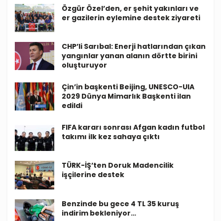
Özgür Özel’den, er şehit yakınları ve
er gazilerin eylemine destek ziyareti
CHP’li Sarıbal: Enerji hatlarından çıkan
yangınlar yanan alanın dörtte birini
oluşturuyor
Çin’in başkenti Beijing, UNESCO-UIA
2029 Dünya Mimarlık Başkenti ilan
edildi
FIFA kararı sonrası Afgan kadın futbol
takımı ilk kez sahaya çıktı
TÜRK-İŞ’ten Doruk Madencilik
işçilerine destek
Benzinde bu gece 4 TL 35 kuruş
indirim bekleniyor…