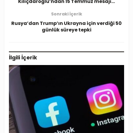
Kılıçdaroğlu’ndan 15 Temmuz mesajı…
Sonraki İçerik
Rusya’dan Trump’ın Ukrayna için verdiği 50
günlük süreye tepki
İlgili
İçerik