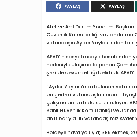
PAYLAŞ
PAYLAŞ
Afet ve Acil Durum Yönetimi Başkanlığ
Güvenlik Komutanlığı ve Jandarma Gen
vatandaşın Ayder Yaylası’ndan tahliy
AFAD’ın sosyal medya hesabından ya
nedeniyle ulaşıma kapanan Çamlıhe
şekilde devam ettiği belirtildi. AFAD’
“Ayder Yaylası’nda bulunan vatandaşl
bölgedeki vatandaşlarımızın ihtiyaçl
çalışmaları da hızla sürdürülüyor. A
Sahil Güvenlik Komutanlığı ve Jandar
an itibarıyla 115 vatandaşımız Ayder Y
Bölgeye hava yoluyla; 385 ekmek, 200