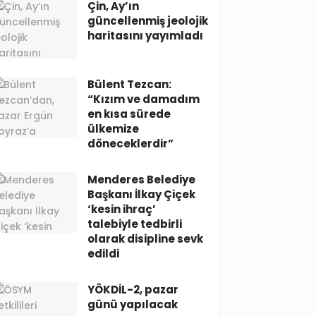
Çin, Ay’ın
güncellenmiş jeolojik
haritasını yayımladı
Bülent Tezcan:
“Kızım ve damadım
en kısa sürede
ülkemize
döneceklerdir”
Menderes Belediye
Başkanı İlkay Çiçek
‘kesin ihraç’
talebiyle tedbirli
olarak disipline sevk
edildi
YÖKDİL-2, pazar
günü yapılacak