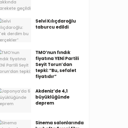
Selvi Kılıçdaroğlu
taburcu edildi
TMO’nun fındık
fiyatına YENİ Partili
Seyit Torun’dan
tepki: “Bu, sefalet
fiyatıdır”
Akdeniz’de 4,1
büyüklüğünde
deprem
Sinema salonlarında