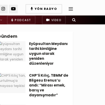
YÖN RADYO
PODCAST
VIDEO
Gündem
Eyüpsultan Meydanı
tarihi kimliğine
uygun olarak
yeniden
düzenleniyor
CHP’li Kılıç, TBMM’de
Bilgesu Erenus’u
andı: “Mirası emek,
barış ve
dayanışmadır”