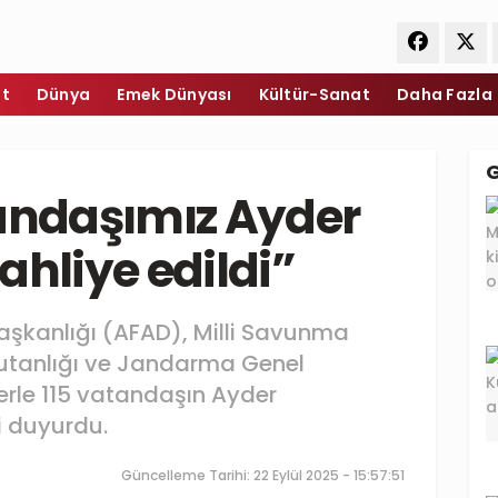
et
Dünya
Emek Dünyası
Kültür-Sanat
Daha Fazla
tandaşımız Ayder
ahliye edildi”
aşkanlığı (AFAD), Milli Savunma
mutanlığı ve Jandarma Genel
lerle 115 vatandaşın Ayder
i duyurdu.
Güncelleme Tarihi: 22 Eylül 2025 - 15:57:51