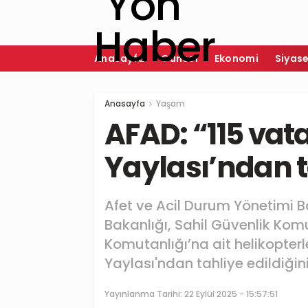
Anasayfa
Güncel
Ekonomi
Siyas
Anasayfa
Yaşam
AFAD: “115 va
Yaylası’ndan t
Afet ve Acil Durum Yönetimi B
Bakanlığı, Sahil Güvenlik Ko
Komutanlığı’na ait helikopter
Yaylası'ndan tahliye edildiğin
Yayınlanma Tarihi:
22 Eylül 2025 - 15:57:51