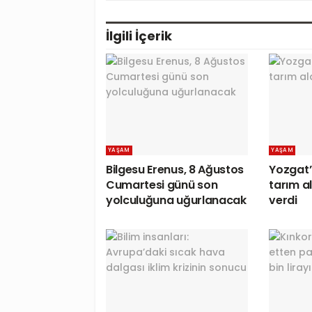
İlgili
İçerik
YAŞAM
YAŞAM
Bilgesu Erenus, 8 Ağustos
Yozgat’t
Cumartesi günü son
tarım a
yolculuğuna uğurlanacak
verdi