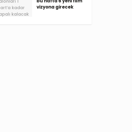
bu hafta 6 yeni film
vizyona girecek