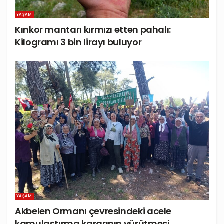
YAŞAM
Kınkor mantarı kırmızı etten pahalı:
Kilogramı 3 bin lirayı buluyor
YAŞAM
Akbelen Ormanı çevresindeki acele
kamulaştırma kararının yürütmesi