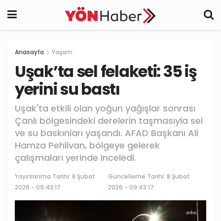
Anasayfa
Yaşam
Uşak’ta sel felaketi: 35 iş
yerini su bastı
Uşak'ta etkili olan yoğun yağışlar sonrası
Çanlı bölgesindeki derelerin taşmasıyla sel
ve su baskınları yaşandı. AFAD Başkanı Ali
Hamza Pehlivan, bölgeye gelerek
çalışmaları yerinde inceledi.
Yayınlanma Tarihi:
8 Şubat
Güncelleme Tarihi: 8 Şubat
2026 - 09:43:17
2026 - 09:43:17