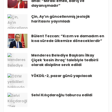
andı: “Mirası emek, barış ve
dayanışmadır”
Çin, Ay’ın güncellenmiş jeolojik
haritasını yayımladı
Bülent Tezcan: “Kızım ve damadım en
kısa sürede ülkemize döneceklerdir”
Menderes Belediye Başkanı İlkay
Çiçek ‘kesin ihraç’ talebiyle tedbirli
olarak disipline sevk edildi
YÖKDİL-2, pazar günü yapılacak
Selvi Kılıçdaroğlu taburcu edildi