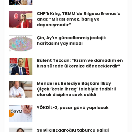
CHP’li Kılıç, TBMM’de Bilgesu Erenus’u
andı: “Mirası emek, barış ve
dayanışmadır”
Çin, Ay’ın güncellenmiş jeolojik
haritasını yayımladı
Bülent Tezcan: “Kızım ve damadım en
kısa sürede ülkemize döneceklerdir”
Menderes Belediye Başkanı İlkay
Çiçek ‘kesin ihraç’ talebiyle tedbirli
olarak disipline sevk edildi
YÖKDİL-2, pazar günü yapılacak
Selvi Kılıçdaroğlu taburcu edildi