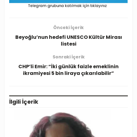
Önceki İçerik
Beyoğlu’nun hedefi UNESCO Kültür Mirası
listesi
Sonraki İçerik
CHP’li Emir: “İki günlük faizle emeklinin
ikramiyesi 5 bin liraya çıkarılabilir”
İlgili
İçerik