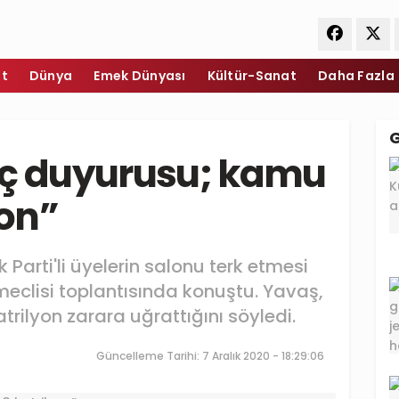
et
Dünya
Emek Dünyası
Kültür-Sanat
Daha Fazla
uç duyurusu; kamu
yon”
Parti'li üyelerin salonu terk etmesi
meclisi toplantısında konuştu. Yavaş,
rilyon zarara uğrattığını söyledi.
Güncelleme Tarihi: 7 Aralık 2020 - 18:29:06