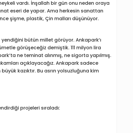
ykeli vardı. İnşallah bir gün onu neden oraya
 sanat eseri de yapar. Ama herkesin sanattan
ince şişme, plastik, Çin malları düşünüyor.
 yendiğini bütün millet görüyor. Ankapark’ı
etle görüşeceğiz demiştik. 111 milyon lira
ark’ta ne teminat alınmış, ne sigorta yapılmış.
rakamları açıklayacağız. Ankapark sadece
n büyük kazıktır. Bu asrın yolsuzluğuna kim
irdiği projeleri sıraladı: