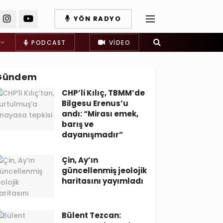
YÖN RADYO
PODCAST
VIDEO
Gündem
CHP’li Kılıç, TBMM’de
Bilgesu Erenus’u
andı: “Mirası emek,
barış ve
dayanışmadır”
Çin, Ay’ın
güncellenmiş jeolojik
haritasını yayımladı
Bülent Tezcan: