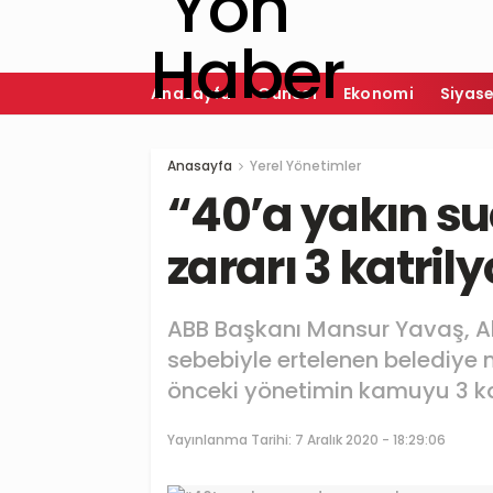
Anasayfa
Güncel
Ekonomi
Siyas
Anasayfa
Yerel Yönetimler
“40’a yakın s
zararı 3 katril
ABB Başkanı Mansur Yavaş, Ak 
sebebiyle ertelenen belediye 
önceki yönetimin kamuyu 3 kat
Yayınlanma Tarihi:
7 Aralık 2020 - 18:29:06