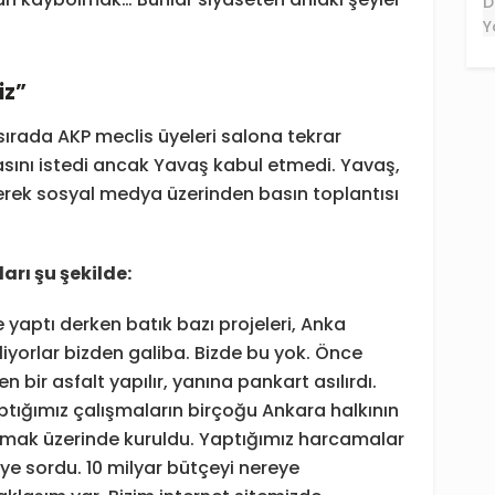
iz”
 sırada AKP meclis üyeleri salona tekrar
asını istedi ancak Yavaş kabul etmedi. Yavaş,
rek sosyal medya üzerinden basın toplantısı
rı şu şekilde:
yaptı derken batık bazı projeleri, Anka
ekliyorlar bizden galiba. Bizde bu yok. Önce
n bir asfalt yapılır, yanına pankart asılırdı.
aptığımız çalışmaların birçoğu Ankara halkının
dırmak üzerinde kuruldu. Yaptığımız harcamalar
iye sordu. 10 milyar bütçeyi nereye