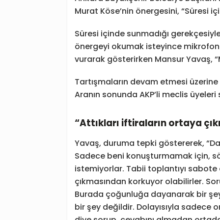
Murat Köse’nin önergesini, “Süresi iç
Süresi içinde sunmadığı gerekçesiyle
önergeyi okumak isteyince mikrofonu 
vurarak gösterirken Mansur Yavaş, “M
Tartışmaların devam etmesi üzerine 
Aranın sonunda AKP’li meclis üyeleri s
“Attıkları iftiraların ortaya 
Yavaş, duruma tepki göstererek, “Dah
Sadece beni konuşturmamak için, sö
istemiyorlar. Tabii toplantıyı sabote e
çıkmasından korkuyor olabilirler. S
Burada çoğunluğa dayanarak bir şey
bir şey değildir. Dolayısıyla sadece 
diye sorup, cevabını almadan ortada