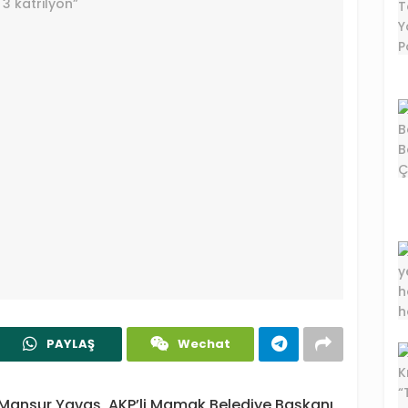
PAYLAŞ
Wechat
 Mansur Yavaş, AKP’li Mamak Belediye Başkanı