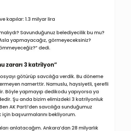
 kapılar: 1.3 milyar lira
lmalıydı? Savunduğunuz belediyecilik bu mu?
 Asla yapmayacağız, görmeyeceksiniz?
gömmeyeceğiz?” dedi.
 zararı 3 katrilyon”
dosyayı götürüp savcılığa verdik. Bu döneme
vermeyen namerttir. Namuslu, haysiyetli, şerefli
erir. Böyle yapmayıp dedikodu yapıyorsa ya
dedir. Şu anda bizim elimizdeki 3 katrilyonluk
. Ben AK Parti’den savcılığa sunduğumuz
 için başvurmalarını bekliyorum.
ları anlatacağım. Ankara’dan 28 milyarlık