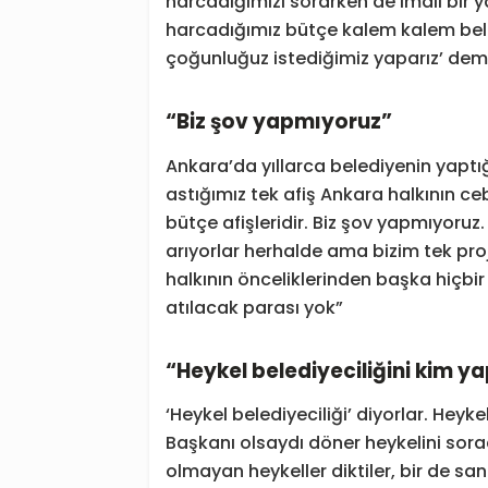
harcadığımızı sorarken de imalı bir y
harcadığımız bütçe kalem kalem belirti
çoğunluğuz istediğimiz yaparız’ deme
“Biz şov yapmıyoruz”
Ankara’da yıllarca belediyenin yaptığı
astığımız tek afiş Ankara halkının ce
bütçe afişleridir. Biz şov yapmıyoru
arıyorlar herhalde ama bizim tek pro
halkının önceliklerinden başka hiçbi
atılacak parası yok”
“Heykel belediyeciliğini kim ya
‘Heykel belediyeciliği’ diyorlar. Heyk
Başkanı olsaydı döner heykelini sorac
olmayan heykeller diktiler, bir de sana