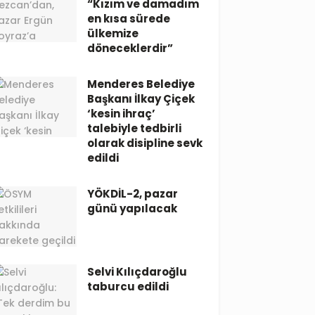
“Kızım ve damadım
en kısa sürede
ülkemize
döneceklerdir”
Menderes Belediye
Başkanı İlkay Çiçek
‘kesin ihraç’
talebiyle tedbirli
olarak disipline sevk
edildi
YÖKDİL-2, pazar
günü yapılacak
Selvi Kılıçdaroğlu
taburcu edildi