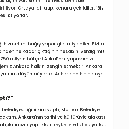
aklaşım var. Bizim internet sitemizde
liyor. Ortaya lafı atıp, kenara çekildiler. ‘Biz
k istiyorlar.
 hizmetleri bağış yapar gibi afişlediler. Bizim
binden ne kadar çıktığının hesabını verdiğimiz
z. 750 milyon bütçeli AnkaPark yapmamızı
jemiz Ankara halkını zengin etmektir. Ankara
r yatırım düşünmüyoruz. Ankara halkının boşa
ptı?”
el belediyeciliğini kim yaptı, Mamak Belediye
aktım. Ankara’nın tarihi ve kültürüyle alakası
tçılarımızın yaptıkları heykellere laf ediyorlar.