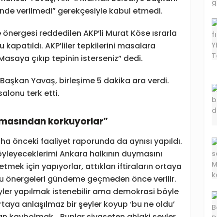
inde verilmedi” gerekçesiyle kabul etmedi.
 önergesi reddedilen AKP’li Murat Köse ısrarla
kapatıldı. AKP’liler tepkilerini masalara
asaya çıkıp tepinin isterseniz” dedi.
Başkan Yavaş, birleşime 5 dakika ara verdi.
alonu terk etti.
çıkmasından korkuyorlar”
a önceki faaliyet raporunda da aynısı yapıldı.
yleyeceklerimi Ankara halkının duymasını
tmek için yapıyorlar, attıkları iftiraların ortaya
oru önergeleri gündeme geçmeden önce verilir.
ler yapılmak istenebilir ama demokrasi böyle
ortaya anlaşılmaz bir şeyler koyup ‘bu ne oldu’
n kaybolmak… Bunlar siyaseten ahlaki şeyler