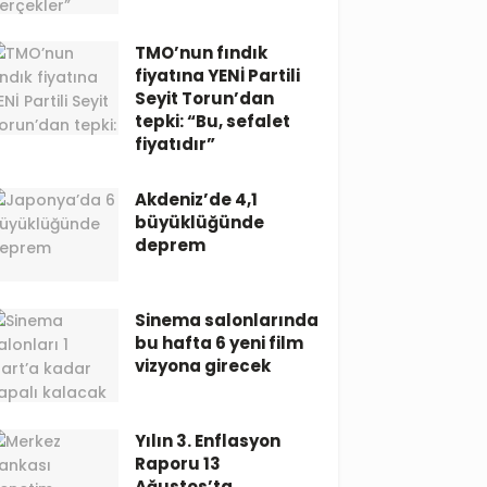
TMO’nun fındık
fiyatına YENİ Partili
Seyit Torun’dan
tepki: “Bu, sefalet
fiyatıdır”
Akdeniz’de 4,1
büyüklüğünde
deprem
Sinema salonlarında
bu hafta 6 yeni film
vizyona girecek
Yılın 3. Enflasyon
Raporu 13
Ağustos’ta