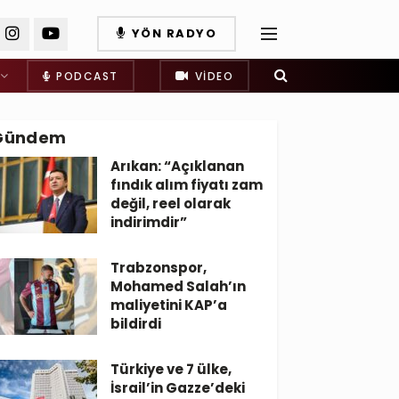
YÖN RADYO
PODCAST
VIDEO
Gündem
Arıkan: “Açıklanan
fındık alım fiyatı zam
değil, reel olarak
indirimdir”
Trabzonspor,
Mohamed Salah’ın
maliyetini KAP’a
bildirdi
Türkiye ve 7 ülke,
İsrail’in Gazze’deki