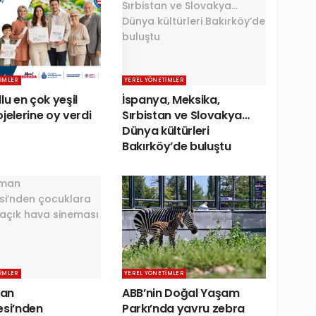
IMLER
YEREL YÖNETIMLER
lu en çok yeşil
İspanya, Meksika,
jelerine oy verdi
Sırbistan ve Slovakya…
Dünya kültürleri
Bakırköy’de buluştu
IMLER
YEREL YÖNETIMLER
an
ABB’nin Doğal Yaşam
esi’nden
Parkı’nda yavru zebra