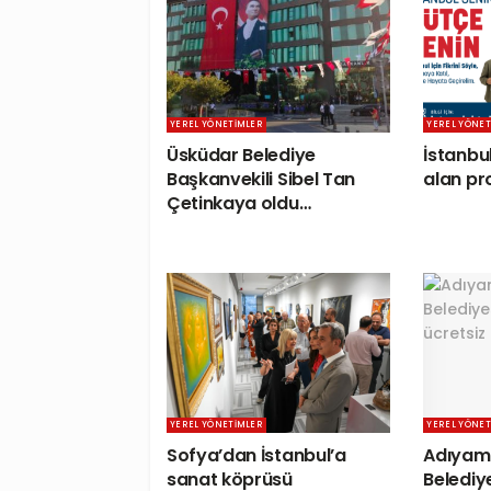
YEREL YÖNETIMLER
YEREL YÖNET
Üsküdar Belediye
İstanbul
Başkanvekili Sibel Tan
alan pro
Çetinkaya oldu…
YEREL YÖNETIMLER
YEREL YÖNET
Sofya’dan İstanbul’a
Adıyam
sanat köprüsü
Belediy