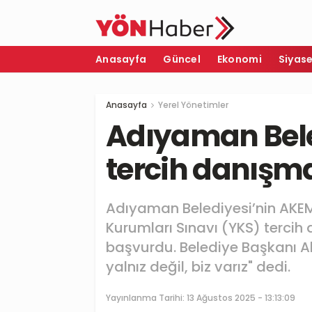
Anasayfa
Güncel
Ekonomi
Siyas
Anasayfa
Yerel Yönetimler
Adıyaman Bele
tercih danışma
Adıyaman Belediyesi’nin AKE
Kurumları Sınavı (YKS) tercih
başvurdu. Belediye Başkanı 
yalnız değil, biz varız" dedi.
Yayınlanma Tarihi:
13 Ağustos 2025 - 13:13:09