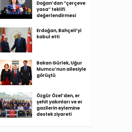
Doğan’dan “çerçeve
yasa” teklifi
değerlendirmesi
Erdoğan, Bahçeli’yi
kabul etti
Bakan Gürlek, Uğur
Mumcu’nun ailesiyle
görüştü
Özgür Özel’den, er
şehit yakınları ve er
gazilerin eylemine
destek ziyareti