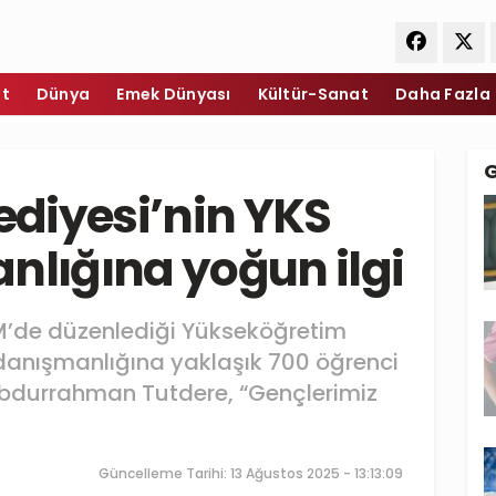
et
Dünya
Emek Dünyası
Kültür-Sanat
Daha Fazla
diyesi’nin YKS
nlığına yoğun ilgi
M’de düzenlediği Yükseköğretim
 danışmanlığına yaklaşık 700 öğrenci
Abdurrahman Tutdere, “Gençlerimiz
Güncelleme Tarihi: 13 Ağustos 2025 - 13:13:09