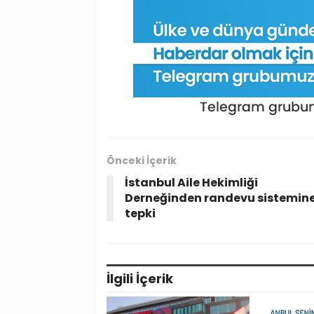
Önceki İçerik
İstanbul Aile Hekimliği
Derneğinden randevu sistemin
tepki
İlgili
İçerik