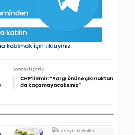
Sonraki İçerik
CHP’li Emir: “Yargı önüne çıkmaktan
e
da kaçamayacaksınız”