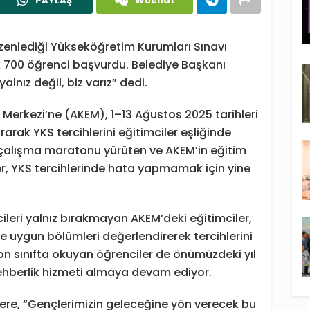
PAYLAŞ
Wechat
enlediği Yükseköğretim Kurumları Sınavı
k 700 öğrenci başvurdu. Belediye Başkanı
nız değil, biz varız” dedi.
 Merkezi’ne (AKEM), 1–13 Ağustos 2025 tarihleri
rak YKS tercihlerini eğitimciler eşliğinde
s çalışma maratonu yürüten ve AKEM’in eğitim
r, YKS tercihlerinde hata yapmamak için yine
ileri yalnız bırakmayan AKEM’deki eğitimciler,
e uygun bölümleri değerlendirerek tercihlerini
son sınıfta okuyan öğrenciler de önümüzdeki yıl
ehberlik hizmeti almaya devam ediyor.
re, “Gençlerimizin geleceğine yön verecek bu