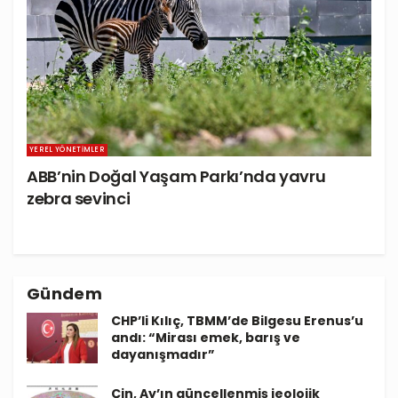
YEREL YÖNETIMLER
ABB’nin Doğal Yaşam Parkı’nda yavru
zebra sevinci
Gündem
CHP’li Kılıç, TBMM’de Bilgesu Erenus’u
andı: “Mirası emek, barış ve
dayanışmadır”
Çin, Ay’ın güncellenmiş jeolojik