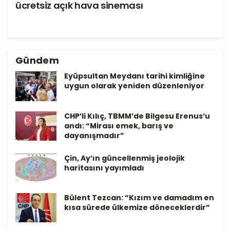
ücretsiz açık hava sineması
Gündem
Eyüpsultan Meydanı tarihi kimliğine
uygun olarak yeniden düzenleniyor
CHP’li Kılıç, TBMM’de Bilgesu Erenus’u
andı: “Mirası emek, barış ve
dayanışmadır”
Çin, Ay’ın güncellenmiş jeolojik
haritasını yayımladı
Bülent Tezcan: “Kızım ve damadım en
kısa sürede ülkemize döneceklerdir”