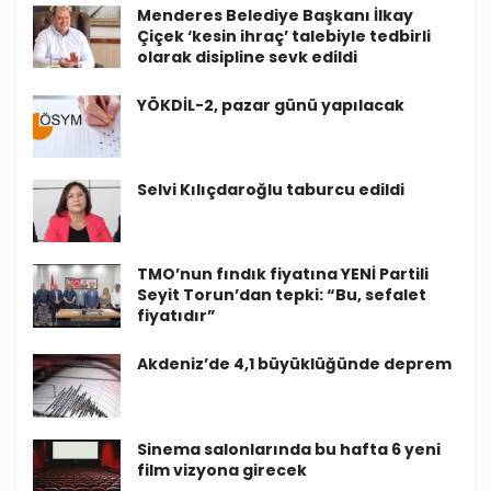
Menderes Belediye Başkanı İlkay
Çiçek ‘kesin ihraç’ talebiyle tedbirli
olarak disipline sevk edildi
YÖKDİL-2, pazar günü yapılacak
Selvi Kılıçdaroğlu taburcu edildi
TMO’nun fındık fiyatına YENİ Partili
Seyit Torun’dan tepki: “Bu, sefalet
fiyatıdır”
Akdeniz’de 4,1 büyüklüğünde deprem
Sinema salonlarında bu hafta 6 yeni
film vizyona girecek