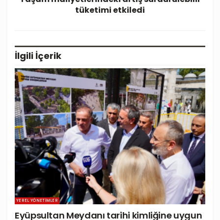
tüketimi etkiledi
İlgili
İçerik
YEREL YÖNETIMLER
Eyüpsultan Meydanı tarihi kimliğine uygun