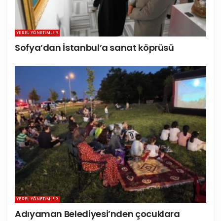
YEREL YÖNETIMLER
Sofya’dan İstanbul’a sanat köprüsü
YEREL YÖNETIMLER
Adıyaman Belediyesi’nden çocuklara