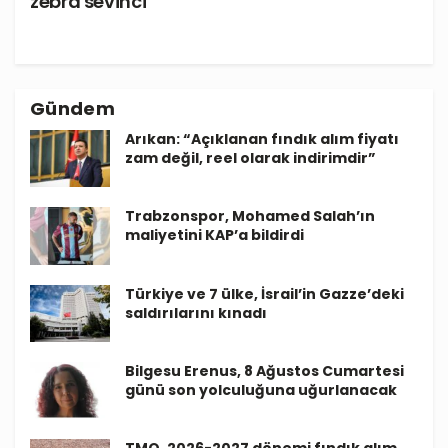
zebra sevinci
Gündem
Arıkan: “Açıklanan fındık alım fiyatı
zam değil, reel olarak indirimdir”
Trabzonspor, Mohamed Salah’ın
maliyetini KAP’a bildirdi
Türkiye ve 7 ülke, İsrail’in Gazze’deki
saldırılarını kınadı
Bilgesu Erenus, 8 Ağustos Cumartesi
günü son yolculuğuna uğurlanacak
TMO, 2026-2027 dönemi fındık alım