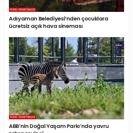
YEREL YÖNETIMLER
Adıyaman Belediyesi’nden çocuklara
ücretsiz açık hava sineması
YEREL YÖNETIMLER
ABB’nin Doğal Yaşam Parkı’nda yavru