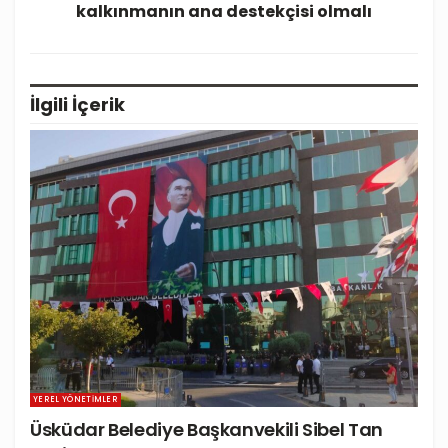
kalkınmanın ana destekçisi olmalı
İlgili
İçerik
YEREL YÖNETIMLER
Üsküdar Belediye Başkanvekili Sibel Tan