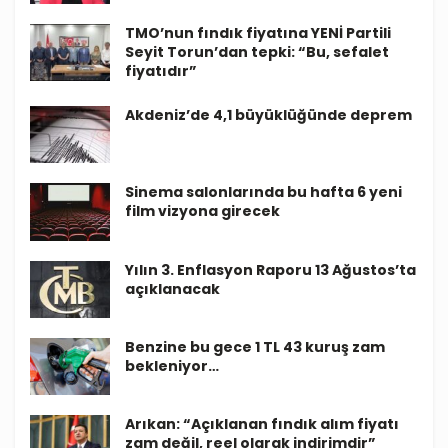
TMO’nun fındık fiyatına YENİ Partili
Seyit Torun’dan tepki: “Bu, sefalet
fiyatıdır”
Akdeniz’de 4,1 büyüklüğünde deprem
Sinema salonlarında bu hafta 6 yeni
film vizyona girecek
Yılın 3. Enflasyon Raporu 13 Ağustos’ta
açıklanacak
Benzine bu gece 1 TL 43 kuruş zam
bekleniyor…
Arıkan: “Açıklanan fındık alım fiyatı
zam değil, reel olarak indirimdir”