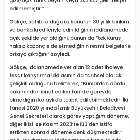
gizli/açık tanık beyanı veya usulsüz gelir tespit
edilmemiştir.”
Gökçe, sahibi olduğu iki konutun 30 yıllık birikim
ve banka kredileriyle edinildiğinin iddianamede
açık şekilde yer aldığını, bunun da “tek kuruş
haksız kazanç elde etmediğinin resmî belgelerle
ortaya çıktığını” söyledi.
Gökçe, iddianamede yer alan 12 adet ihaleye
fesat karıştırma iddiasının da tarihsel olarak
çelişkili olduğunu belirterek, “Bunlardan dördü
bakımından isnat edilen tarihte görevde
olmadığım kolaylıkla tespit edilebilmektedir. İki
tanesi 2020 yılında İzmir Büyükşehir Belediyesi
Genel Sekreteri olarak görev yaptığım döneme,
diğer ikisi ise Kasım 2023’te İBB’den istifa
ettikten sonraki döneme denk düşmektedir.”