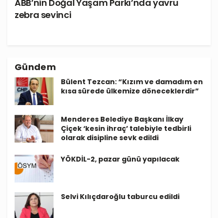
ABB’nin Doğal Yaşam Parkı’nda yavru
zebra sevinci
Gündem
Bülent Tezcan: “Kızım ve damadım en
kısa sürede ülkemize döneceklerdir”
Menderes Belediye Başkanı İlkay
Çiçek ‘kesin ihraç’ talebiyle tedbirli
olarak disipline sevk edildi
YÖKDİL-2, pazar günü yapılacak
Selvi Kılıçdaroğlu taburcu edildi