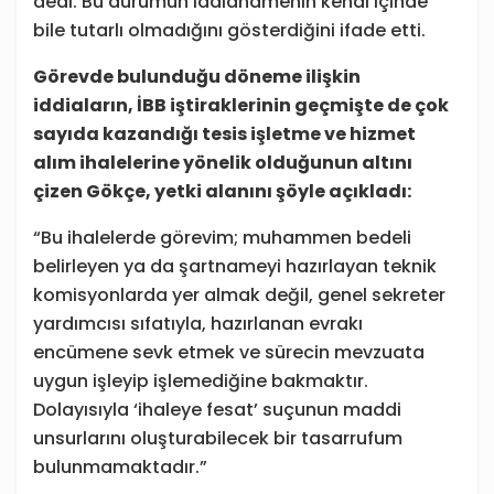
dedi. Bu durumun iddianamenin kendi içinde
bile tutarlı olmadığını gösterdiğini ifade etti.
Görevde bulunduğu döneme ilişkin
iddiaların, İBB iştiraklerinin geçmişte de çok
sayıda kazandığı tesis işletme ve hizmet
alım ihalelerine yönelik olduğunun altını
çizen Gökçe, yetki alanını şöyle açıkladı:
“Bu ihalelerde görevim; muhammen bedeli
belirleyen ya da şartnameyi hazırlayan teknik
komisyonlarda yer almak değil, genel sekreter
yardımcısı sıfatıyla, hazırlanan evrakı
encümene sevk etmek ve sürecin mevzuata
uygun işleyip işlemediğine bakmaktır.
Dolayısıyla ‘ihaleye fesat’ suçunun maddi
unsurlarını oluşturabilecek bir tasarrufum
bulunmamaktadır.”