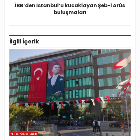
İBB’den İstanbul’u kucaklayan Şeb-i Arûs
buluşmaları
İlgili
İçerik
YEREL YÖNETIMLER