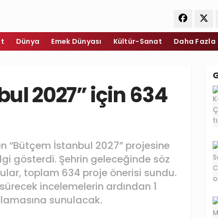
et
Dünya
Emek Dünyası
Kültür-Sanat
Daha Fazla
ul 2027” için 634
en “Bütçem İstanbul 2027” projesine
ilgi gösterdi. Şehrin geleceğinde söz
ular, toplam 634 proje önerisi sundu.
 sürecek incelemelerin ardından 1
ylamasına sunulacak.