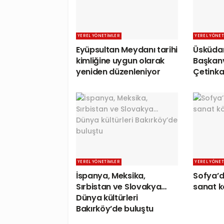
YEREL YÖNETIMLER
YEREL YÖNET
Eyüpsultan Meydanı tarihi
Üsküdar
kimliğine uygun olarak
Başkanv
yeniden düzenleniyor
Çetinka
YEREL YÖNETIMLER
YEREL YÖNET
İspanya, Meksika,
Sofya’d
Sırbistan ve Slovakya…
sanat 
Dünya kültürleri
Bakırköy’de buluştu