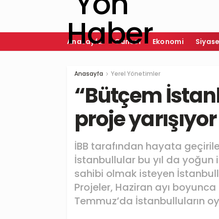
Anasayfa
Güncel
Ekonomi
Siyas
Anasayfa
Yerel Yönetimler
“Bütçem İstanb
proje yarışıyor
İBB tarafından hayata geçiril
İstanbullular bu yıl da yoğun 
sahibi olmak isteyen İstanbull
Projeler, Haziran ayı boyunca
Temmuz’da İstanbulluların o