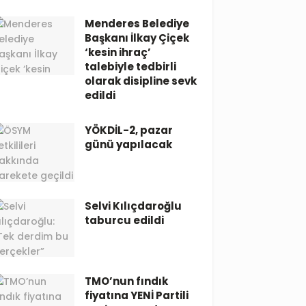
Menderes Belediye
Başkanı İlkay Çiçek
‘kesin ihraç’
talebiyle tedbirli
olarak disipline sevk
edildi
YÖKDİL-2, pazar
günü yapılacak
Selvi Kılıçdaroğlu
taburcu edildi
TMO’nun fındık
fiyatına YENİ Partili