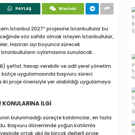
PAYLAŞ
Wechat
çem İstanbul 2027” projesine İstanbullular bu
leceğinde söz sahibi olmak isteyen İstanbullular,
eler, Haziran ayı boyunca sürecek
İstanbulluların oylamasına sunulacak.
B) şeffaf, hesap verebilir ve adil yerel yönetim
mcı bütçe uygulamasında başvuru süreci
 iki proje önerisiyle yer alabildiği uygulamaya
R KONULARINA İLGİ
sının bulunmadığı süreçte katılımcılar, en fazla
buldu. Başvuru döneminde yoğun katılımla
yesinde ortak akıl ile birçok değerli proje