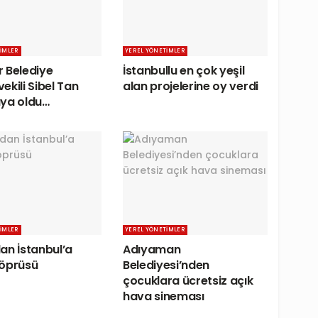
IMLER
YEREL YÖNETIMLER
 Belediye
İstanbullu en çok yeşil
ekili Sibel Tan
alan projelerine oy verdi
ya oldu…
IMLER
YEREL YÖNETIMLER
an İstanbul’a
Adıyaman
köprüsü
Belediyesi’nden
çocuklara ücretsiz açık
hava sineması