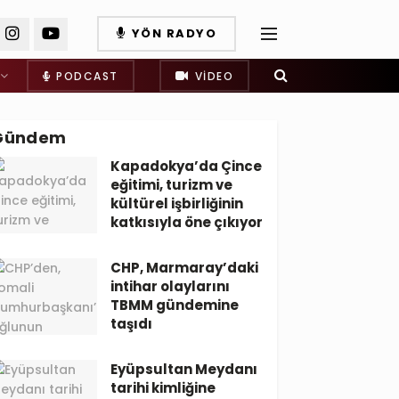
YÖN RADYO
PODCAST
VIDEO
Gündem
Kapadokya’da Çince
eğitimi, turizm ve
kültürel işbirliğinin
katkısıyla öne çıkıyor
CHP, Marmaray’daki
intihar olaylarını
TBMM gündemine
taşıdı
Eyüpsultan Meydanı
tarihi kimliğine