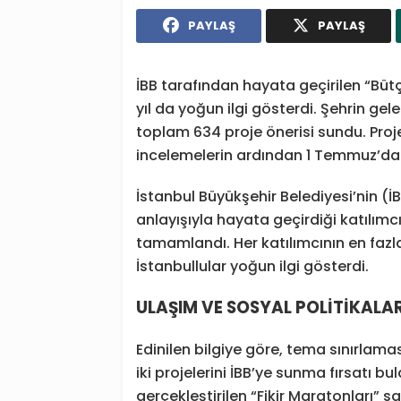
PAYLAŞ
PAYLAŞ
İBB tarafından hayata geçirilen “Büt
yıl da yoğun ilgi gösterdi. Şehrin ge
toplam 634 proje önerisi sundu. Proj
incelemelerin ardından 1 Temmuz’da 
İstanbul Büyükşehir Belediyesi’nin (İB
anlayışıyla hayata geçirdiği katılı
tamamlandı. Her katılımcının en fazla
İstanbullular yoğun ilgi gösterdi.
ULAŞIM VE SOSYAL POLİTİKALA
Edinilen bilgiye göre, tema sınırlama
iki projelerini İBB’ye sunma fırsatı 
gerçekleştirilen “Fikir Maratonları” sa