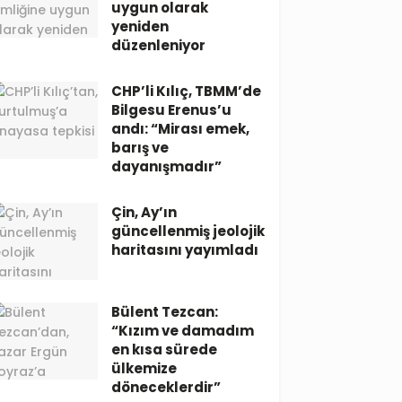
uygun olarak
yeniden
düzenleniyor
CHP’li Kılıç, TBMM’de
Bilgesu Erenus’u
andı: “Mirası emek,
barış ve
dayanışmadır”
Çin, Ay’ın
güncellenmiş jeolojik
haritasını yayımladı
Bülent Tezcan:
“Kızım ve damadım
en kısa sürede
ülkemize
döneceklerdir”