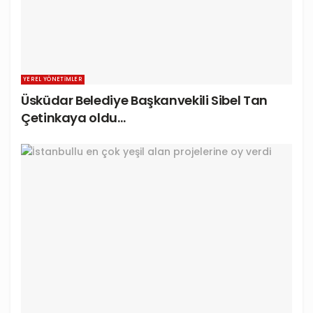
YEREL YÖNETIMLER
Üsküdar Belediye Başkanvekili Sibel Tan
Çetinkaya oldu…