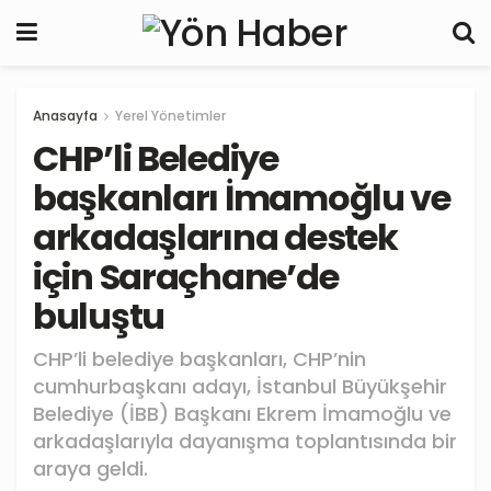
Anasayfa
Yerel Yönetimler
CHP’li Belediye
başkanları İmamoğlu ve
arkadaşlarına destek
için Saraçhane’de
buluştu
CHP’li belediye başkanları, CHP’nin
cumhurbaşkanı adayı, İstanbul Büyükşehir
Belediye (İBB) Başkanı Ekrem İmamoğlu ve
arkadaşlarıyla dayanışma toplantısında bir
araya geldi.