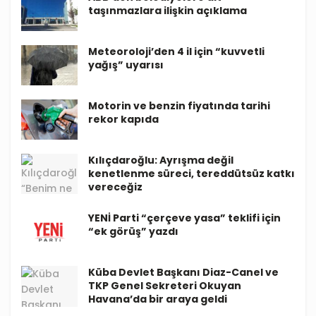
taşınmazlara ilişkin açıklama
Meteoroloji’den 4 il için “kuvvetli
yağış” uyarısı
Motorin ve benzin fiyatında tarihi
rekor kapıda
Kılıçdaroğlu: Ayrışma değil
kenetlenme süreci, tereddütsüz katkı
vereceğiz
YENİ Parti “çerçeve yasa” teklifi için
“ek görüş” yazdı
Küba Devlet Başkanı Diaz-Canel ve
TKP Genel Sekreteri Okuyan
Havana’da bir araya geldi