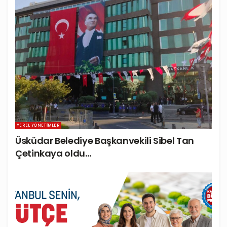
YEREL YÖNETIMLER
Üsküdar Belediye Başkanvekili Sibel Tan
Çetinkaya oldu…