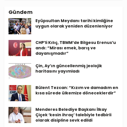
Gündem
Eyüpsultan Meydanı tarihi kimliğine
uygun olarak yeniden düzenleniyor
CHP’li Kılıç, TBMM’de Bilgesu Erenus’u
andı: “Mirası emek, barış ve
dayanışmadır”
Çin, Ay’ın güncellenmiş jeolojik
haritasını yayımladı
Bülent Tezcan: “Kızım ve damadım en
kısa sürede ülkemize döneceklerdir”
Menderes Belediye Başkanı İlkay
Çiçek ‘kesin ihraç’ talebiyle tedbirli
olarak disipline sevk edildi