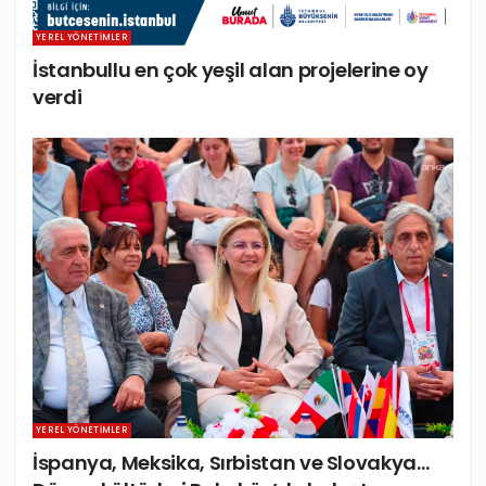
YEREL YÖNETIMLER
İstanbullu en çok yeşil alan projelerine oy
verdi
YEREL YÖNETIMLER
İspanya, Meksika, Sırbistan ve Slovakya…