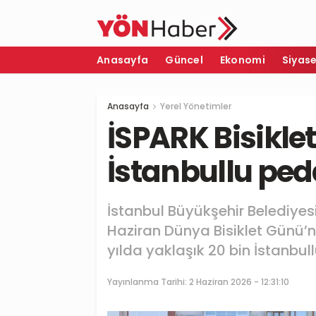
Anasayfa
Güncel
Ekonomi
Siyas
Anasayfa
Yerel Yönetimler
İSPARK Bisiklet
İstanbullu ped
İstanbul Büyükşehir Belediyesi
Haziran Dünya Bisiklet Günü’nd
yılda yaklaşık 20 bin İstanbul
Yayınlanma Tarihi:
2 Haziran 2026 - 12:31:10