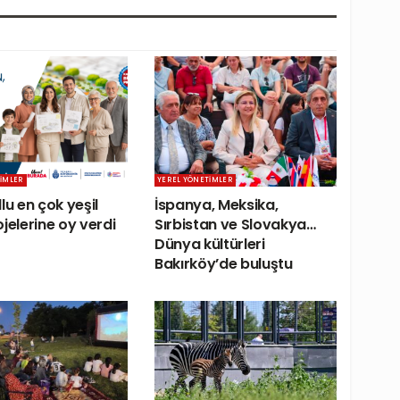
IMLER
YEREL YÖNETIMLER
lu en çok yeşil
İspanya, Meksika,
jelerine oy verdi
Sırbistan ve Slovakya…
Dünya kültürleri
Bakırköy’de buluştu