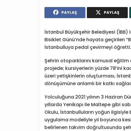
PAYLAŞ
PAYLAŞ
İstanbul Büyükşehir Belediyesi (İBB) 
Bisiklet Günü’nde hayata geçirilen “Bi
İstanbulluya pedal çevirmeyi öğretti
Şehrin otoparklarını kamusal eğitim 
projede; kursiyerlerin yüzde 78’ini ka
üzeri yetişkinlerin oluşturması, İsta
dönüşümüne anlamlı bir katkı sağlad
Yolculuğuna 2021 yılının 3 Haziran D
yıllarda Yenikapı ile Maltepe gibi sa
Okulu, İstanbulluların yoğun ilgisiyle 
uygulama modeliyle yıl boyunca kesin
belirlenen takvim doğrultusunda şehr