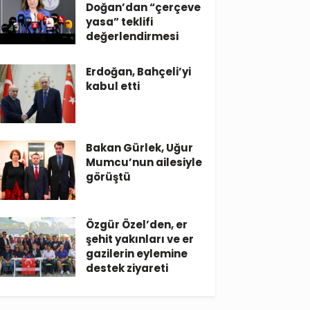
Doğan’dan “çerçeve
yasa” teklifi
değerlendirmesi
Erdoğan, Bahçeli’yi
kabul etti
Bakan Gürlek, Uğur
Mumcu’nun ailesiyle
görüştü
Özgür Özel’den, er
şehit yakınları ve er
gazilerin eylemine
destek ziyareti