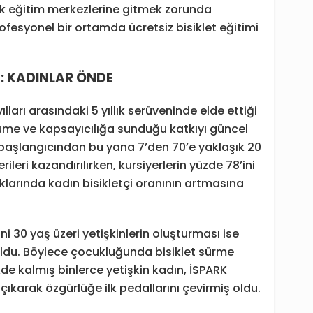
ak eğitim merkezlerine gitmek zorunda
fesyonel bir ortamda ücretsiz bisiklet eğitimi
 KADINLAR ÖNDE
lları arasındaki 5 yıllık serüveninde elde ettiği
üme ve kapsayıcılığa sunduğu katkıyı güncel
n başlangıcından bu yana 7’den 70’e yaklaşık 20
ileri kazandırılırken, kursiyerlerin yüzde 78’ini
klarında kadın bisikletçi oranının artmasına
ni 30 yaş üzeri yetişkinlerin oluşturması ise
 oldu. Böylece çocukluğunda bisiklet sürme
de kalmış binlerce yetişkin kadın, İSPARK
çıkarak özgürlüğe ilk pedallarını çevirmiş oldu.