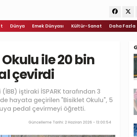
et
Dünya
Emek Dünyası
Kültür-Sanat
Daha Fazla
 Okulu ile 20 bin
al çevirdi
 (İBB) iştiraki İSPARK tarafından 3
e hayata geçirilen "Bisiklet Okulu", 5
luya pedal çevirmeyi öğretti.
Güncelleme Tarihi: 2 Haziran 2026 - 13:00:54