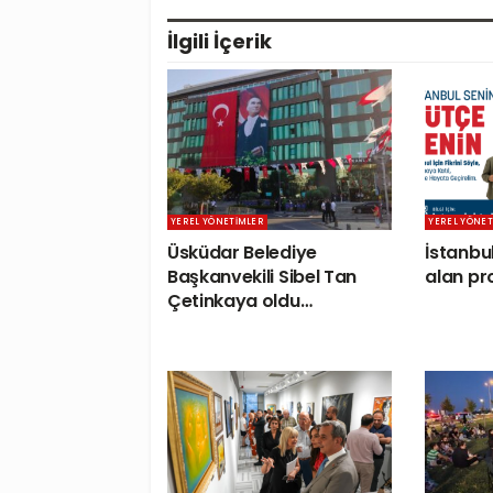
İlgili
İçerik
YEREL YÖNETIMLER
YEREL YÖNET
Üsküdar Belediye
İstanbul
Başkanvekili Sibel Tan
alan pro
Çetinkaya oldu…