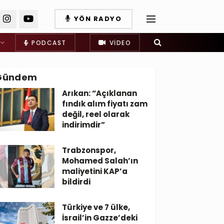
YÖN RADYO
PODCAST
VIDEO
Gündem
Arıkan: “Açıklanan
fındık alım fiyatı zam
değil, reel olarak
indirimdir”
Trabzonspor,
Mohamed Salah’ın
maliyetini KAP’a
bildirdi
Türkiye ve 7 ülke,
İsrail’in Gazze’deki