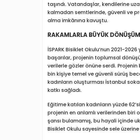
taşındı. Vatandaşlar, kendilerine uz
kalmadan semtlerinde, güvenli ve pro
alma imkânına kavuştu.
RAKAMLARLA BÜYÜK DÖNÜŞÜM:
İSPARK Bisiklet Okulu’nun 2021-2026 yı
başarılar, projenin toplumsal dönüş
verilerle gözler önüne serdi. Projeni
bin kişiye temel ve güvenli sürüş becer
kadınların oluşturması İstanbul soka
katkı sağladı.
Eğitime katılan kadınların yüzde 62’si
projenin en anlamlı verilerinden biri
şansı bulamamış, bu hayali içinde uk
Bisiklet Okulu sayesinde sele üzerine 