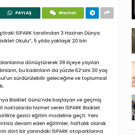
PAYLAŞ
Wechat
iştiraki İSPARK tarafından 3 Haziran Dünya
siklet Okulu”, 5 yılda yaklaşık 20 bin
.
alanlarına dönüştürerek 39 ilçeye yayılan
dınların, bu kadınların da yüzde 62’sini 30 yaş
nbul’un sürdürülebilir geleceğine ve toplumsal
ı.
ünya Bisiklet Günü’nde başlayan ve geçmiş
bit noktalarda hizmet veren İSPARK Bisiklet
birlikte gezici eğitim modeline geçti. Yeni
tisiz devam eden eğitimler, haftalık olarak
in dört bir yanındaki İSPARK otoparklarına