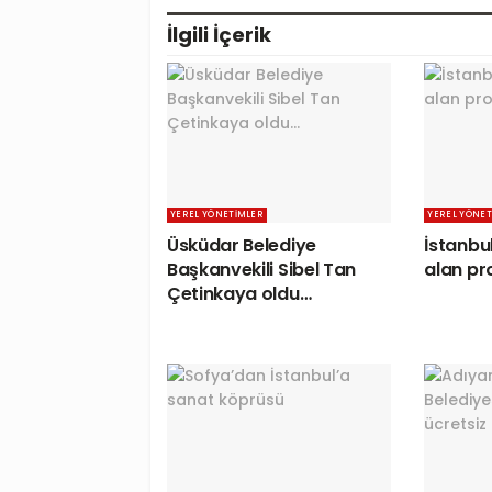
İlgili
İçerik
YEREL YÖNETIMLER
YEREL YÖNET
Üsküdar Belediye
İstanbul
Başkanvekili Sibel Tan
alan pro
Çetinkaya oldu…