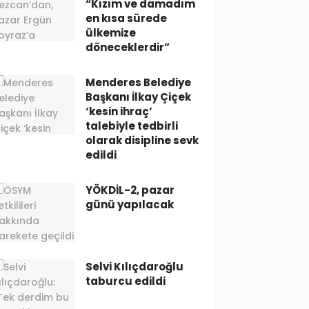
“Kızım ve damadım
en kısa sürede
ülkemize
döneceklerdir”
Menderes Belediye
Başkanı İlkay Çiçek
‘kesin ihraç’
talebiyle tedbirli
olarak disipline sevk
edildi
YÖKDİL-2, pazar
günü yapılacak
Selvi Kılıçdaroğlu
taburcu edildi