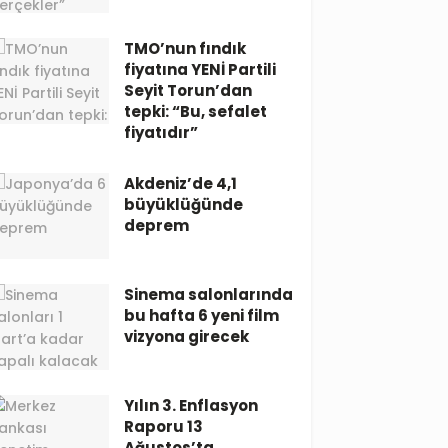
TMO’nun fındık
fiyatına YENİ Partili
Seyit Torun’dan
tepki: “Bu, sefalet
fiyatıdır”
Akdeniz’de 4,1
büyüklüğünde
deprem
Sinema salonlarında
bu hafta 6 yeni film
vizyona girecek
Yılın 3. Enflasyon
Raporu 13
Ağustos’ta