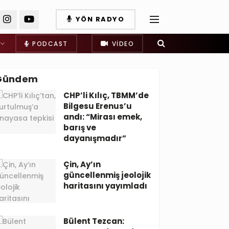
YÖN RADYO
PODCAST
VIDEO
Gündem
CHP’li Kılıç, TBMM’de
Bilgesu Erenus’u
andı: “Mirası emek,
barış ve
dayanışmadır”
Çin, Ay’ın
güncellenmiş jeolojik
haritasını yayımladı
Bülent Tezcan: