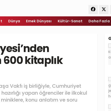
et
Dünya
Emek Dünyası
Kültür-Sanat
Daha Fazla
iyesi’nden
 600 kitaplık
şa Vakfı iş birliğiyle, Cumhuriyet
azırlığı yapan öğrenciler ile ilkokul
 miniklere, konu anlatım ve soru