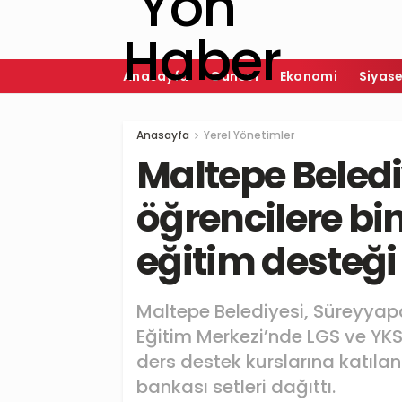
Anasayfa
Güncel
Ekonomi
Siyas
Anasayfa
Yerel Yönetimler
Maltepe Beled
öğrencilere bin
eğitim desteği
Maltepe Belediyesi, Süreyyapa
Eğitim Merkezi’nde LGS ve YKS h
ders destek kurslarına katılan
bankası setleri dağıttı.