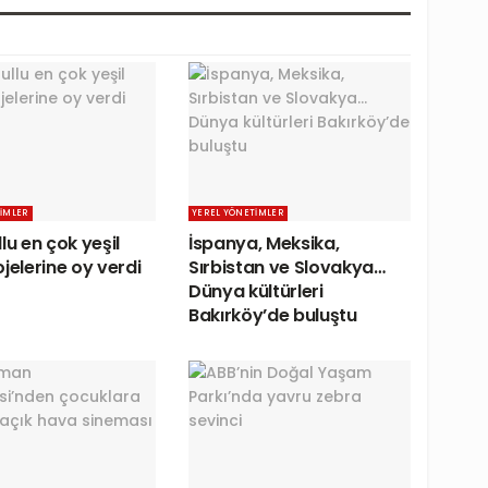
IMLER
YEREL YÖNETIMLER
lu en çok yeşil
İspanya, Meksika,
jelerine oy verdi
Sırbistan ve Slovakya…
Dünya kültürleri
Bakırköy’de buluştu