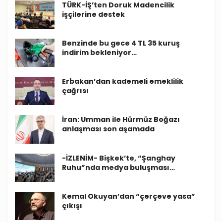
TÜRK-İŞ’ten Doruk Madencilik
işçilerine destek
Benzinde bu gece 4 TL 35 kuruş
indirim bekleniyor…
Erbakan’dan kademeli emeklilik
çağrısı
İran: Umman ile Hürmüz Boğazı
anlaşması son aşamada
-İZLENİM- Bişkek’te, “Şanghay
Ruhu”nda medya buluşması…
Kemal Okuyan’dan “çerçeve yasa”
çıkışı