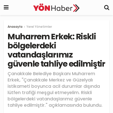
Anasayfa
Yerel Yönetimler
Muharrem Erkek: Riskli
bölgelerdeki
vatandaşlarımız
güvenle tahliye edilmiştir
Çanakkale Belediye Başkanı Muharrem
Erkek, "Çanakkale Merkez ve Güzelyalı
istikameti boyunca acil durumlar dışında
lütfen trafiği meşgul etmeyelim. Riskli
bölgelerdeki vatandaşlarımız güvenle
tahliye edilmiştir." açıklamasında bulundu.