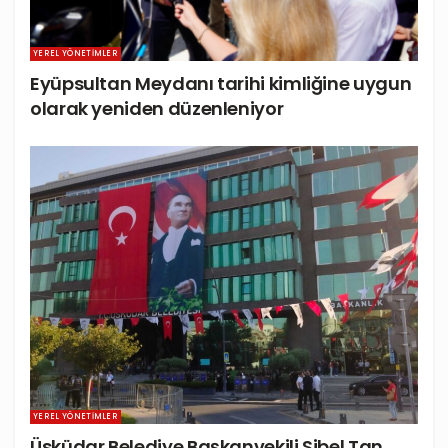
YEREL YÖNETIMLER
Eyüpsultan Meydanı tarihi kimliğine uygun
olarak yeniden düzenleniyor
YEREL YÖNETIMLER
Üsküdar Belediye Başkanvekili Sibel Tan