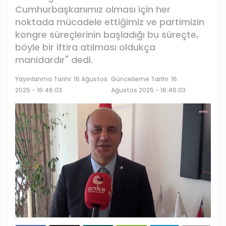
Cumhurbaşkanımız olması için her
noktada mücadele ettiğimiz ve partimizin
kongre süreçlerinin başladığı bu süreçte,
böyle bir iftira atılması oldukça
manidardır" dedi.
Yayınlanma Tarihi:
16 Ağustos
Güncelleme Tarihi: 16
2025 - 16:46:03
Ağustos 2025 - 16:46:03