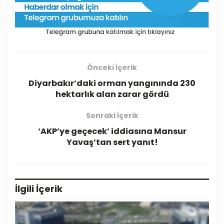
Önceki İçerik
Diyarbakır’daki orman yangınında 230
hektarlık alan zarar gördü
Sonraki İçerik
‘AKP’ye geçecek’ iddiasına Mansur
Yavaş’tan sert yanıt!
İlgili
İçerik