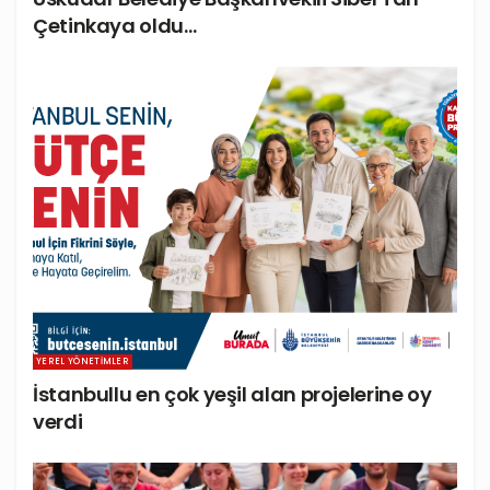
Çetinkaya oldu…
YEREL YÖNETIMLER
İstanbullu en çok yeşil alan projelerine oy
verdi