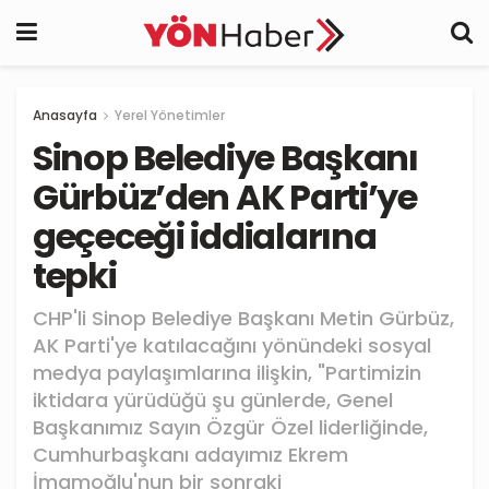
Anasayfa
Yerel Yönetimler
Sinop Belediye Başkanı
Gürbüz’den AK Parti’ye
geçeceği iddialarına
tepki
CHP'li Sinop Belediye Başkanı Metin Gürbüz,
AK Parti'ye katılacağını yönündeki sosyal
medya paylaşımlarına ilişkin, "Partimizin
iktidara yürüdüğü şu günlerde, Genel
Başkanımız Sayın Özgür Özel liderliğinde,
Cumhurbaşkanı adayımız Ekrem
İmamoğlu'nun bir sonraki