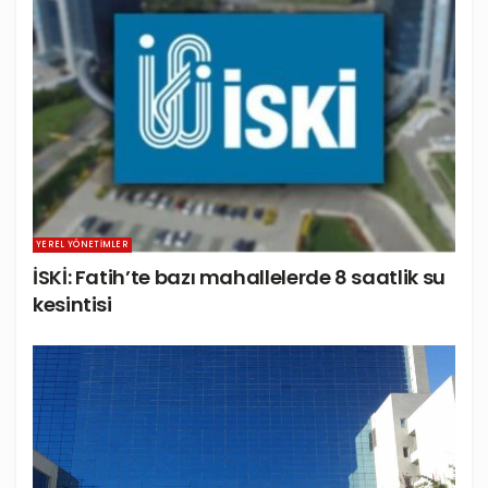
YEREL YÖNETIMLER
İSKİ: Fatih’te bazı mahallelerde 8 saatlik su
kesintisi