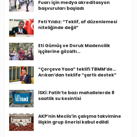
Fuarı için medya akreditasyon
başvuruları başladı
Feti Yıldız: “Teklif, af düzenlemesi
niteliğinde değil”
Eti Gümüş ve Doruk Madencilik
işçilerine gözaltı…
“Çerçeve Yasa” teklifi TBMM’de…
Arıkan’dan teklife “şartlı destek”
İSKİ: Fatih’te bazı mahallelerde 8
saatlik su kesintisi
AKP’nin Meclis’in çalışma takvimine
ilişkin grup önerisi kabul edildi