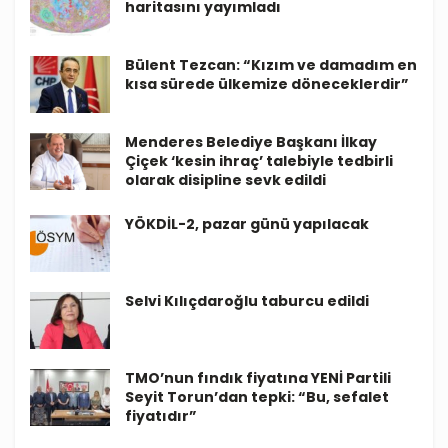
haritasını yayımladı
Bülent Tezcan: “Kızım ve damadım en
kısa sürede ülkemize döneceklerdir”
Menderes Belediye Başkanı İlkay
Çiçek ‘kesin ihraç’ talebiyle tedbirli
olarak disipline sevk edildi
YÖKDİL-2, pazar günü yapılacak
Selvi Kılıçdaroğlu taburcu edildi
TMO’nun fındık fiyatına YENİ Partili
Seyit Torun’dan tepki: “Bu, sefalet
fiyatıdır”