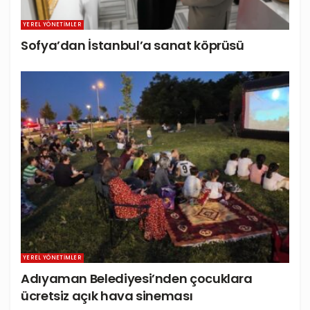
YEREL YÖNETIMLER
Sofya’dan İstanbul’a sanat köprüsü
YEREL YÖNETIMLER
Adıyaman Belediyesi’nden çocuklara
ücretsiz açık hava sineması