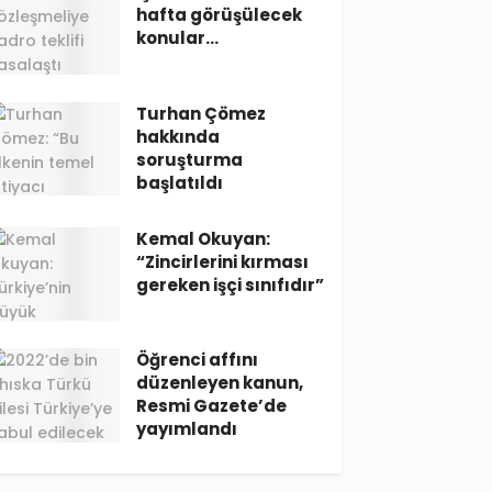
hafta görüşülecek
konular…
Turhan Çömez
hakkında
soruşturma
başlatıldı
Kemal Okuyan:
“Zincirlerini kırması
gereken işçi sınıfıdır”
Öğrenci affını
düzenleyen kanun,
Resmi Gazete’de
yayımlandı