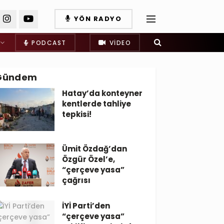
YÖN RADYO
PODCAST
VIDEO
Gündem
Hatay’da konteyner
kentlerde tahliye
tepkisi!
Ümit Özdağ’dan
Özgür Özel’e,
“çerçeve yasa”
çağrısı
İYİ Parti’den
“çerçeve yasa”