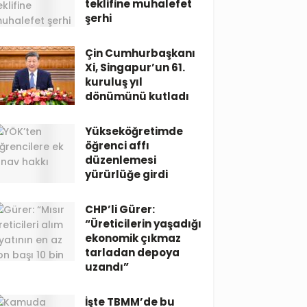
teklifine muhalefet
şerhi
Çin Cumhurbaşkanı
Xi, Singapur’un 61.
kuruluş yıl
dönümünü kutladı
Yükseköğretimde
öğrenci affı
düzenlemesi
yürürlüğe girdi
CHP’li Gürer:
“Üreticilerin yaşadığı
ekonomik çıkmaz
tarladan depoya
uzandı”
İşte TBMM’de bu