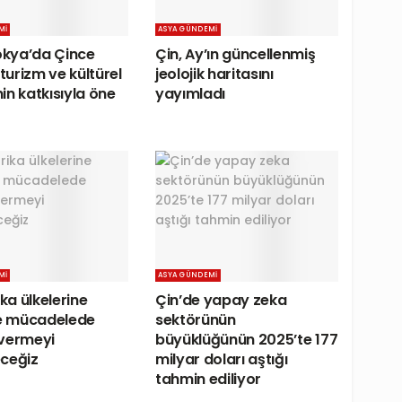
MI
ASYA GÜNDEMI
kya’da Çince
Çin, Ay’ın güncellenmiş
 turizm ve kültürel
jeolojik haritasını
inin katkısıyla öne
yayımladı
MI
ASYA GÜNDEMI
ika ülkelerine
Çin’de yapay zeka
le mücadelede
sektörünün
vermeyi
büyüklüğünün 2025’te 177
ceğiz
milyar doları aştığı
tahmin ediliyor