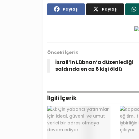
Paylaş
Paylaş
Önceki İçerik
İsrail’in Lübnan’a düzenlediği
saldırıda en az 6 kişi öldü
İlgili
İçerik