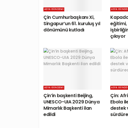
ASYA GÜNDEMI
ASYA GÜNDE
Çin Cumhurbaşkanı Xi,
Kapado
Singapur’un 61. kuruluş yıl
eğitimi,
dönümünü kutladı
işbirliğ
çıkıyor
ASYA GÜNDEMI
ASYA GÜNDE
Çin’in başkenti Beijing,
Çin: Afr
UNESCO-UIA 2029 Dünya
Ebola i
Mimarlık Başkenti ilan
destek 
edildi
sürdüre