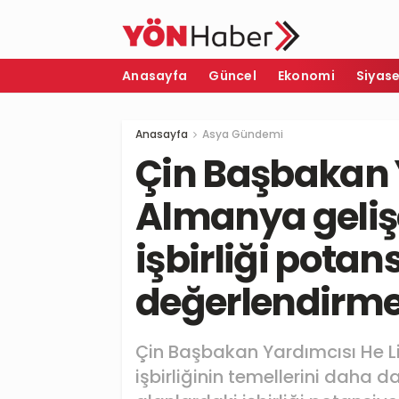
Anasayfa
Güncel
Ekonomi
Siyas
Anasayfa
Asya Gündemi
Çin Başbakan Y
Almanya geliş
işbirliği potans
değerlendirme
Çin Başbakan Yardımcısı He Li
işbirliğinin temellerini daha 