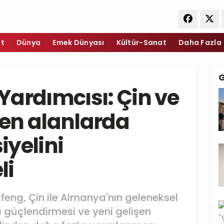
et
Dünya
Emek Dünyası
Kültür-Sanat
Daha Fazla
ardımcısı: Çin ve
en alanlarda
iyelini
li
feng, Çin ile Almanya'nın geleneksel
da güçlendirmesi ve yeni gelişen