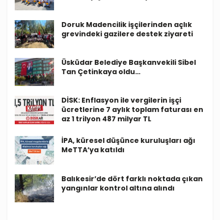
Doruk Madencilik işçilerinden açlık
grevindeki gazilere destek ziyareti
Üsküdar Belediye Başkanvekili Sibel
Tan Çetinkaya oldu…
DİSK: Enflasyon ile vergilerin işçi
ücretlerine 7 aylık toplam faturası en
az 1 trilyon 487 milyar TL
İPA, küresel düşünce kuruluşları ağı
MeTTA’ya katıldı
Balıkesir’de dört farklı noktada çıkan
yangınlar kontrol altına alındı