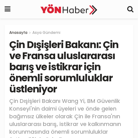
Anasayfa
Asya Gündemi
Çin Dışişleri Bakanı: Çin
ve Fransa uluslararası
barış ve istikrar için
önemli sorumluluklar
üstleniyor
Çin Dışişleri Bakanı Wang Yi, BM Güvenlik
Konseyi'nin daimi üyeleri ve önde gelen
bağımsız ülkeler olarak Çin ile Fransa'nın
uluslararası barış, istikrar ve kalkınmanın
korunmasında önemli sorumluluklar