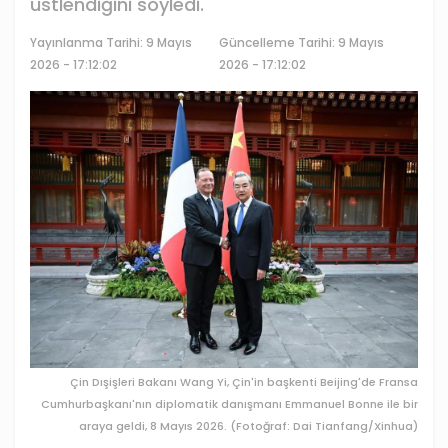
üstlendiğini söyledi.
Yayınlanma Tarihi:
9 Mayıs
Güncelleme Tarihi: 9 Mayıs
2026 - 17:12:02
2026 - 17:12:02
Çin Dışişleri Bakanı Wang Yi, Çin'in başkenti Beijing'de Fransa
Cumhurbaşkanı'nın diplomatik danışmanı Emmanuel Bonne ile bir
araya geldi, 8 Mayıs 2026. (Fotoğraf: Dai Tianfang/Xinhua)