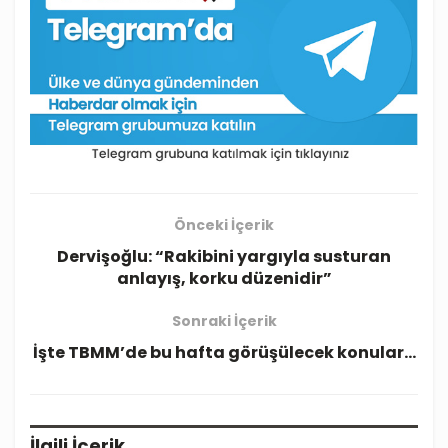
Önceki İçerik
Dervişoğlu: “Rakibini yargıyla susturan
anlayış, korku düzenidir”
Sonraki İçerik
İşte TBMM’de bu hafta görüşülecek konular…
İlgili
İçerik