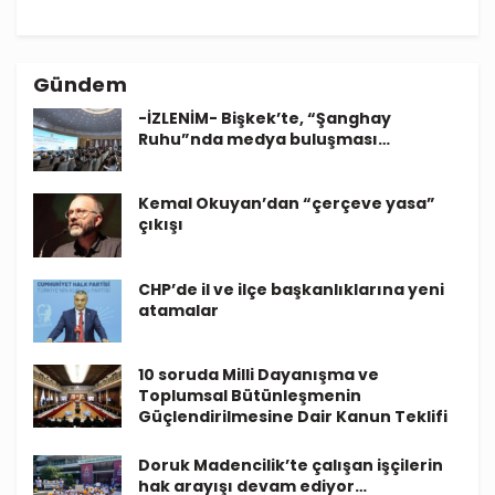
Gündem
-İZLENİM- Bişkek’te, “Şanghay
Ruhu”nda medya buluşması…
Kemal Okuyan’dan “çerçeve yasa”
çıkışı
CHP’de il ve ilçe başkanlıklarına yeni
atamalar
10 soruda Milli Dayanışma ve
Toplumsal Bütünleşmenin
Güçlendirilmesine Dair Kanun Teklifi
Doruk Madencilik’te çalışan işçilerin
hak arayışı devam ediyor…