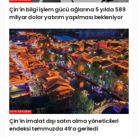
ASYA GÜNDEMI
Çin’in bilgi işlem gücü ağlarına 5 yılda 589
milyar dolar yatırım yapılması bekleniyor
ASYA GÜNDEMI
Çin’in imalat dışı satın alma yöneticileri
endeksi temmuzda 49’a geriledi