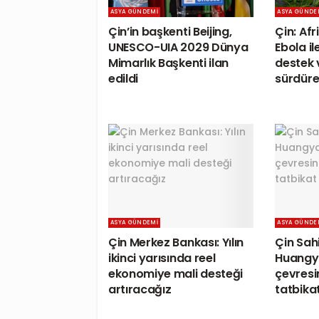
ASYA GÜNDEMI
ASYA GÜNDE
Çin’in başkenti Beijing,
Çin: Afr
UNESCO-UIA 2029 Dünya
Ebola i
Mimarlık Başkenti ilan
destek 
edildi
sürdüre
ASYA GÜNDEMI
ASYA GÜNDE
Çin Merkez Bankası: Yılın
Çin Sahi
ikinci yarısında reel
Huangy
ekonomiye mali desteği
çevresi
artıracağız
tatbikat