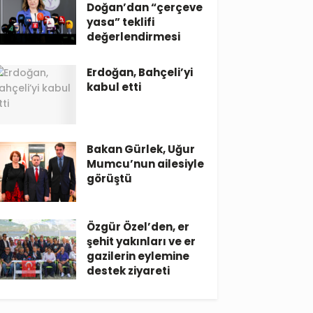
Doğan’dan “çerçeve
yasa” teklifi
değerlendirmesi
Erdoğan, Bahçeli’yi
kabul etti
Bakan Gürlek, Uğur
Mumcu’nun ailesiyle
görüştü
Özgür Özel’den, er
şehit yakınları ve er
gazilerin eylemine
destek ziyareti