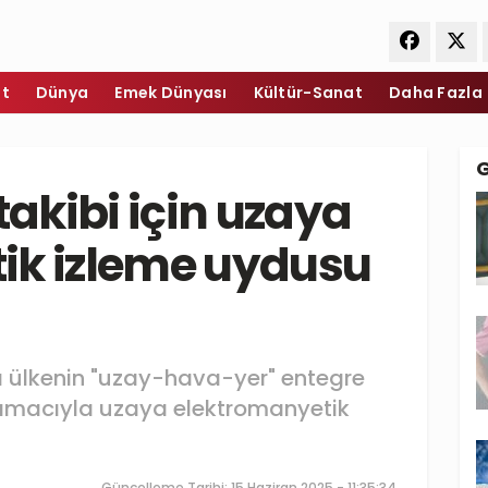
et
Dünya
Emek Dünyası
Kültür-Sanat
Daha Fazla
takibi için uzaya
ik izleme uydusu
ı ülkenin "uzay-hava-yer" entegre
 amacıyla uzaya elektromanyetik
Güncelleme Tarihi: 15 Haziran 2025 - 11:35:34