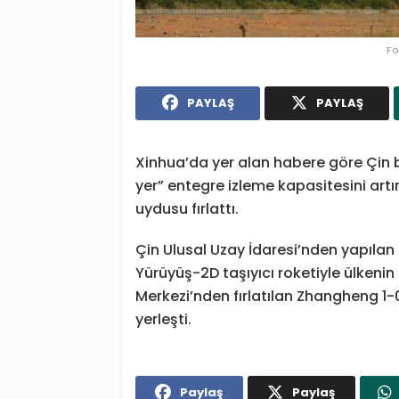
Fo
PAYLAŞ
PAYLAŞ
Xinhua’da yer alan habere göre Çin 
yer” entegre izleme kapasitesini ar
uydusu fırlattı.
Çin Ulusal Uzay İdaresi’nden yapıla
Yürüyüş-2D taşıyıcı roketiyle ülkeni
Merkezi’nden fırlatılan Zhangheng 1
yerleşti.
Paylaş
Paylaş