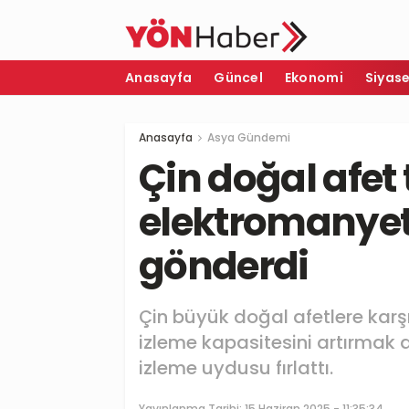
Anasayfa
Güncel
Ekonomi
Siyas
Anasayfa
Asya Gündemi
Çin doğal afet 
elektromanyet
gönderdi
Çin büyük doğal afetlere karş
izleme kapasitesini artırmak
izleme uydusu fırlattı.
Yayınlanma Tarihi:
15 Haziran 2025 - 11:35:34