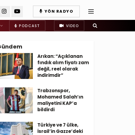
YÖN RADYO
PODCAST
VIDEO
Gündem
Arıkan: “Açıklanan
fındık alım fiyatı zam
değil, reel olarak
indirimdir”
Trabzonspor,
Mohamed Salah’ın
maliyetini KAP’a
bildirdi
Türkiye ve 7 ülke,
İsrail’in Gazze’deki