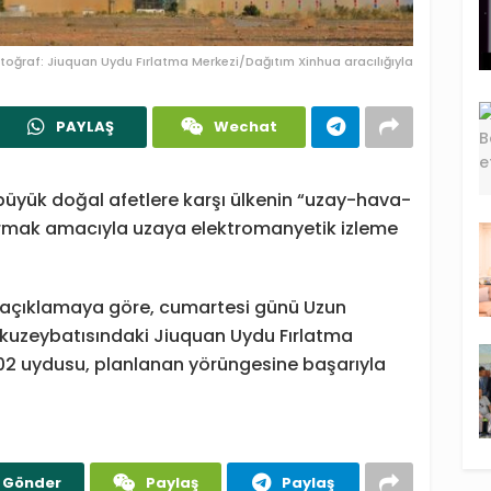
toğraf: Jiuquan Uydu Fırlatma Merkezi/Dağıtım Xinhua aracılığıyla
PAYLAŞ
Wechat
büyük doğal afetlere karşı ülkenin “uzay-hava-
tırmak amacıyla uzaya elektromanyetik izleme
n açıklamaya göre, cumartesi günü Uzun
n kuzeybatısındaki Jiuquan Uydu Fırlatma
-02 uydusu, planlanan yörüngesine başarıyla
Gönder
Paylaş
Paylaş