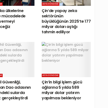
MI
ASYA GÜNDEMI
ika ülkelerine
Çin’de yapay zeka
le mücadelede
sektörünün
vermeyi
büyüklüğünün 2025’te 177
ceğiz
milyar doları aştığı
tahmin ediliyor
MI
ASYA GÜNDEMI
l Güvenliği,
Çin’in bilgi işlem gücü
an Dao adasının
ağlarına 5 yılda 589
ndeki sularda
milyar dolar yatırım
 gerçekleştirdi
yapılması bekleniyor