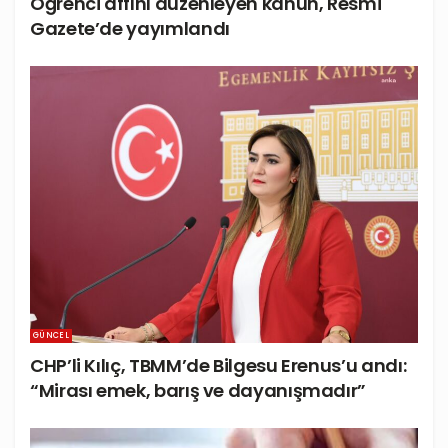
Öğrenci affını düzenleyen kanun, Resmi
Gazete’de yayımlandı
GÜNCEL
CHP’li Kılıç, TBMM’de Bilgesu Erenus’u andı:
“Mirası emek, barış ve dayanışmadır”