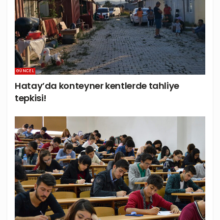
GÜNCEL
Hatay’da konteyner kentlerde tahliye
tepkisi!