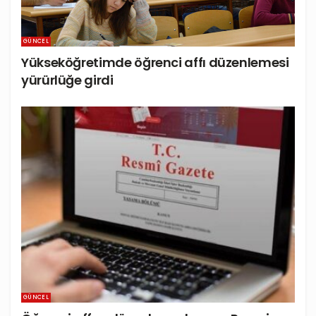
GÜNCEL
Yükseköğretimde öğrenci affı düzenlemesi
yürürlüğe girdi
GÜNCEL