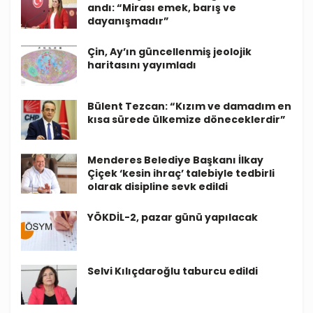
andı: “Mirası emek, barış ve
dayanışmadır”
Çin, Ay’ın güncellenmiş jeolojik
haritasını yayımladı
Bülent Tezcan: “Kızım ve damadım en
kısa sürede ülkemize döneceklerdir”
Menderes Belediye Başkanı İlkay
Çiçek ‘kesin ihraç’ talebiyle tedbirli
olarak disipline sevk edildi
YÖKDİL-2, pazar günü yapılacak
Selvi Kılıçdaroğlu taburcu edildi