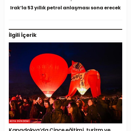
Irak’la 53 yıllık petrol anlaşması sona erecek
İlgili
İçerik
ASYA GÜNDEMI
Kapadokya’da Çince eğitimi, turizm ve