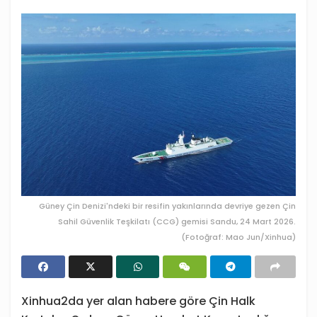
Güney Çin Denizi'ndeki bir resifin yakınlarında devriye gezen Çin
Sahil Güvenlik Teşkilatı (CCG) gemisi Sandu, 24 Mart 2026.
(Fotoğraf: Mao Jun/Xinhua)
Xinhua2da yer alan habere göre Çin Halk