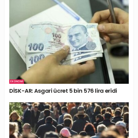
EKONOMI
DİSK-AR: Asgari ücret 5 bin 576 lira eridi