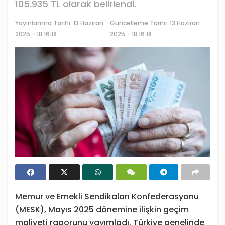
105.935 TL olarak belirlendi.
Yayınlanma Tarihi:
13 Haziran
Güncelleme Tarihi: 13 Haziran
2025 - 18:16:18
2025 - 18:16:18
Memur ve Emekli Sendikaları Konfederasyonu
(MESK), Mayıs 2025 dönemine ilişkin geçim
maliyeti raporunu yayımladı. Türkiye genelinde