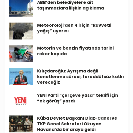
ABB’den belediyelere ait
taşınmazlara ilişkin açıklama
Meteoroloji’den 4 il için “kuvvetli
yağış” uyarısı
Motorin ve benzin fiyatında tarihi
rekor kapıda
Kılıçdaroğlu: Ayrışma değil
kenetlenme süreci, tereddütsüz katkı
vereceğiz
YENİ Parti “çerçeve yasa” teklifi için
“ek görüş” yazdı
Küba Devlet Başkanı Diaz-Canel ve
TKP Genel Sekreteri Okuyan
Havana’da bir araya geldi