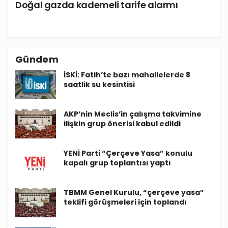
Doğal gazda kademeli tarife alarmı
Gündem
İSKİ: Fatih’te bazı mahallelerde 8
saatlik su kesintisi
AKP’nin Meclis’in çalışma takvimine
ilişkin grup önerisi kabul edildi
YENİ Parti “Çerçeve Yasa” konulu
kapalı grup toplantısı yaptı
TBMM Genel Kurulu, “çerçeve yasa”
teklifi görüşmeleri için toplandı