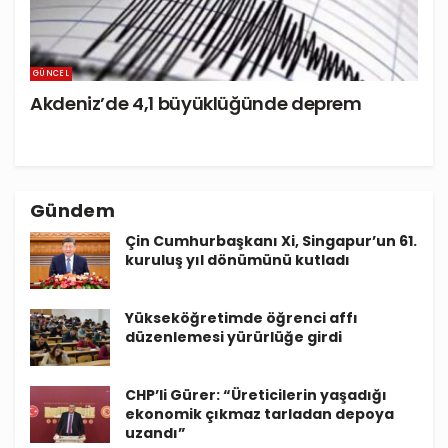
GÜNCEL
Akdeniz’de 4,1 büyüklüğünde deprem
Gündem
Çin Cumhurbaşkanı Xi, Singapur’un 61.
kuruluş yıl dönümünü kutladı
Yükseköğretimde öğrenci affı
düzenlemesi yürürlüğe girdi
CHP’li Gürer: “Üreticilerin yaşadığı
ekonomik çıkmaz tarladan depoya
uzandı”