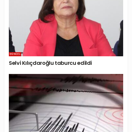
GÜNCEL
Selvi Kılıçdaroğlu taburcu edildi