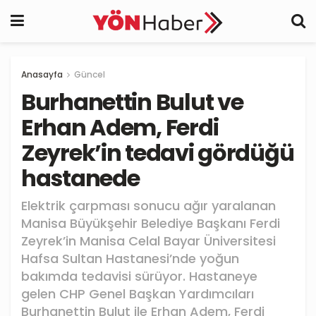
Anasayfa
Güncel
Burhanettin Bulut ve
Erhan Adem, Ferdi
Zeyrek’in tedavi gördüğü
hastanede
Elektrik çarpması sonucu ağır yaralanan
Manisa Büyükşehir Belediye Başkanı Ferdi
Zeyrek’in Manisa Celal Bayar Üniversitesi
Hafsa Sultan Hastanesi’nde yoğun
bakımda tedavisi sürüyor. Hastaneye
gelen CHP Genel Başkan Yardımcıları
Burhanettin Bulut ile Erhan Adem, Ferdi