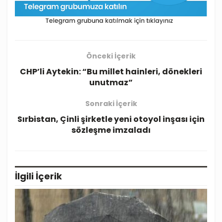
Önceki İçerik
CHP’li Aytekin: “Bu millet hainleri, dönekleri
unutmaz”
Sonraki İçerik
Sırbistan, Çinli şirketle yeni otoyol inşası için
sözleşme imzaladı
İlgili
İçerik