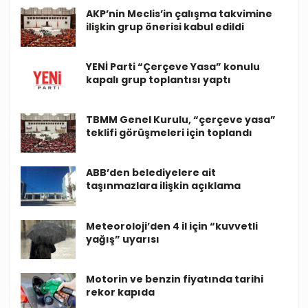
AKP’nin Meclis’in çalışma takvimine
ilişkin grup önerisi kabul edildi
YENİ Parti “Çerçeve Yasa” konulu
kapalı grup toplantısı yaptı
TBMM Genel Kurulu, “çerçeve yasa”
teklifi görüşmeleri için toplandı
ABB’den belediyelere ait
taşınmazlara ilişkin açıklama
Meteoroloji’den 4 il için “kuvvetli
yağış” uyarısı
Motorin ve benzin fiyatında tarihi
rekor kapıda