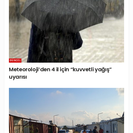
GÜNCEL
Meteoroloji’den 4 il için “kuvvetli yağış”
uyarısı