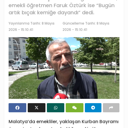
emekli öğretmen Faruk Öztürk ise “Bugün
artık bıçak kemiğe dayandı” dedi.
Yayınlanma Tarihi:
8 Mayıs
Güncelleme Tarihi: 8 Mayıs
2026 - 15:10:41
2026 - 15:10:41
Malatya’da emekliler, yaklaşan Kurban Bayramı