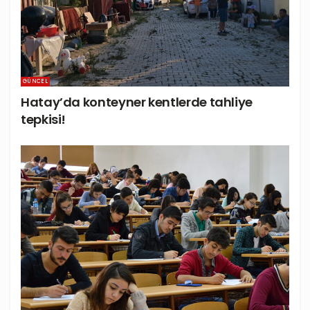
GÜNCEL
Hatay’da konteyner kentlerde tahliye
tepkisi!