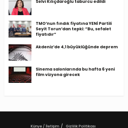
Selvi Kılıçdaroğlu taburcu edildi
TMO’nun fındık fiyatına YENİ Partili
Seyit Torun’dan tepki: “Bu, sefalet
fiyatıdır”
Akdeniz’de 4,1 büyüklüğünde deprem
Sinema salonlarında bu hafta 6 yeni
film vizyona girecek
Künye / İletişim
Gizlilik Politikası