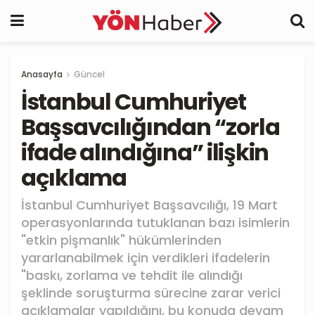
Anasayfa
Güncel
İstanbul Cumhuriyet
Başsavcılığından “zorla
ifade alındığına” ilişkin
açıklama
İstanbul Cumhuriyet Başsavcılığı, 19 Mart
operasyonlarında tutuklanan bazı isimlerin
"etkin pişmanlık" hükümlerinden
yararlanabilmek için verdikleri ifadelerin
"baskı, zorlama ve tehdit ile alındığı
şeklinde soruşturma sürecine zarar verici
açıklamalar yapıldığını, bu konuda devam