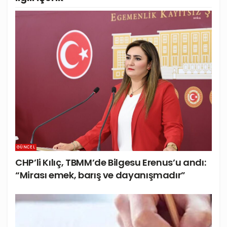
GÜNCEL
CHP’li Kılıç, TBMM’de Bilgesu Erenus’u andı:
“Mirası emek, barış ve dayanışmadır”