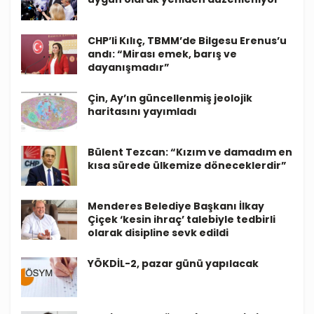
CHP’li Kılıç, TBMM’de Bilgesu Erenus’u
andı: “Mirası emek, barış ve
dayanışmadır”
Çin, Ay’ın güncellenmiş jeolojik
haritasını yayımladı
Bülent Tezcan: “Kızım ve damadım en
kısa sürede ülkemize döneceklerdir”
Menderes Belediye Başkanı İlkay
Çiçek ‘kesin ihraç’ talebiyle tedbirli
olarak disipline sevk edildi
YÖKDİL-2, pazar günü yapılacak