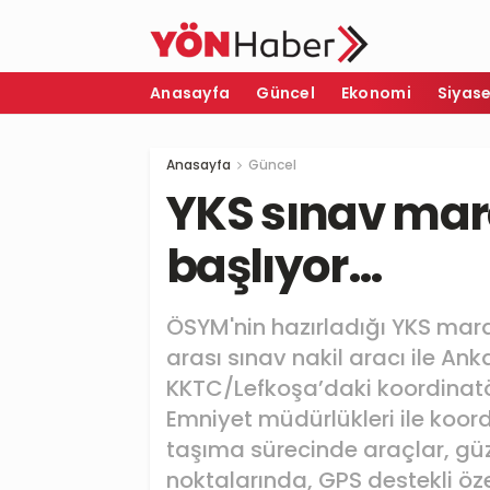
Anasayfa
Güncel
Ekonomi
Siyas
Anasayfa
Güncel
YKS sınav mar
başlıyor…
ÖSYM'nin hazırladığı YKS mara
arası sınav nakil aracı ile Ank
KKTC/Lefkoşa’daki koordinatörl
Emniyet müdürlükleri ile koordi
taşıma sürecinde araçlar, gü
noktalarında, GPS destekli öze