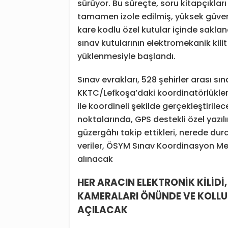
sürüyor. Bu süreçte, soru kitapçıklar
tamamen izole edilmiş, yüksek güven
kare kodlu özel kutular içinde saklan
sınav kutularının elektromekanik kili
yüklenmesiyle başlandı.
Sınav evrakları, 528 şehirler arası sın
KKTC/Lefkoşa’daki koordinatörlüklere
ile koordineli şekilde gerçekleştiril
noktalarında, GPS destekli özel yazı
güzergâhı takip ettikleri, nerede durdu
veriler, ÖSYM Sınav Koordinasyon Merk
alınacak
HER ARACIN ELEKTRONİK KİLİD
KAMERALARI ÖNÜNDE VE KOLLU
AÇILACAK