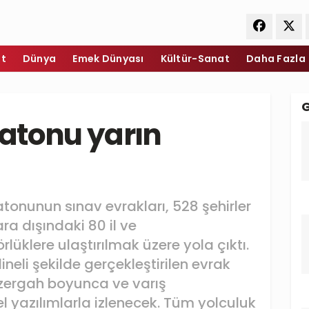
et
Dünya
Emek Dünyası
Kültür-Sanat
Daha Fazla
atonu yarın
tonunun sınav evrakları, 528 şehirler
ara dışındaki 80 il ve
üklere ulaştırılmak üzere yola çıktı.
neli şekilde gerçekleştirilen evrak
zergah boyunca ve varış
l yazılımlarla izlenecek. Tüm yolculuk