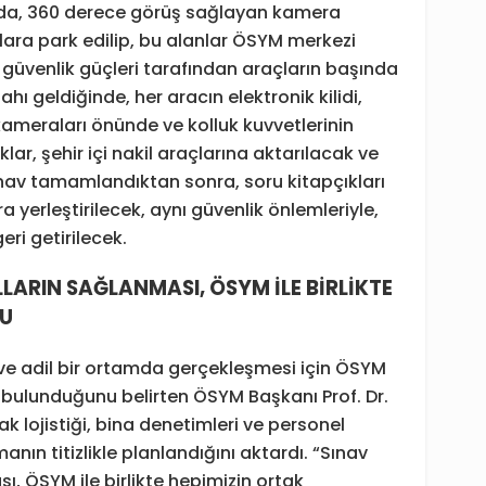
ında, 360 derece görüş sağlayan kamera
lara park edilip, bu alanlar ÖSYM merkezi
güvenlik güçleri tarafından araçların başında
hı geldiğinde, her aracın elektronik kilidi,
meraları önünde ve kolluk kuvvetlerinin
ar, şehir içi nakil araçlarına aktarılacak ve
 Sınav tamamlandıktan sonra, soru kitapçıkları
ara yerleştirilecek, aynı güvenlik önlemleriyle,
ri getirilecek.
LARIN SAĞLANMASI, ÖSYM İLE BİRLİKTE
ĞU
lu ve adil bir ortamda gerçekleşmesi için ÖSYM
 bulunduğunu belirten ÖSYM Başkanı Prof. Dr.
ak lojistiği, bina denetimleri ve personel
nın titizlikle planlandığını aktardı. “Sınav
, ÖSYM ile birlikte hepimizin ortak