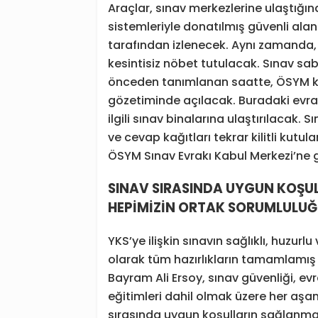
Araçlar, sınav merkezlerine ulaştığ
sistemleriyle donatılmış güvenli alan
tarafından izlenecek. Aynı zamanda, 
kesintisiz nöbet tutulacak. Sınav saba
önceden tanımlanan saatte, ÖSYM ka
gözetiminde açılacak. Buradaki evrakl
ilgili sınav binalarına ulaştırılacak.
ve cevap kağıtları tekrar kilitli kutul
ÖSYM Sınav Evrakı Kabul Merkezi’ne ge
SINAV SIRASINDA UYGUN KOŞUL
HEPİMİZİN ORTAK SORUMLULU
YKS’ye ilişkin sınavın sağlıklı, huzur
olarak tüm hazırlıkların tamamlamış
Bayram Ali Ersoy, sınav güvenliği, evr
eğitimleri dahil olmak üzere her aşama
sırasında uygun koşulların sağlanması