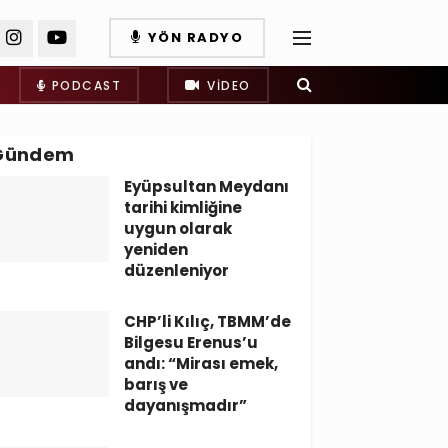
YÖN RADYO
PODCAST
VIDEO
Gündem
Eyüpsultan Meydanı
tarihi kimliğine
uygun olarak
yeniden
düzenleniyor
CHP’li Kılıç, TBMM’de
Bilgesu Erenus’u
andı: “Mirası emek,
barış ve
dayanışmadır”