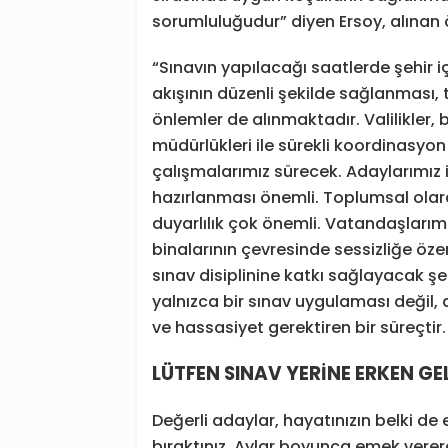
sorumluluğudur” diyen Ersoy, alınan ö
“Sınavın yapılacağı saatlerde şehir 
akışının düzenli şekilde sağlanması, t
önlemler de alınmaktadır. Valilikler, 
müdürlükleri ile sürekli koordinasy
çalışmalarımız sürecek. Adaylarımız iç
hazırlanması önemli. Toplumsal olar
duyarlılık çok önemli. Vatandaşlarımı
binalarının çevresinde sessizliğe öz
sınav disiplinine katkı sağlayacak şe
yalnızca bir sınav uygulaması değil
ve hassasiyet gerektiren bir süreçtir.
LÜTFEN SINAV YERİNE ERKEN G
Değerli adaylar, hayatınızın belki de e
bıraktınız. Aylar boyunca emek vere