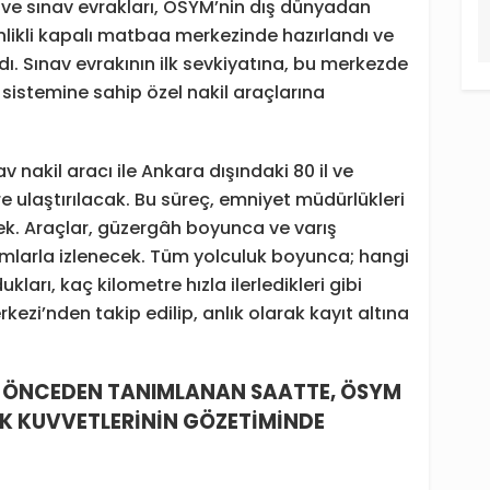
ı ve sınav evrakları, ÖSYM’nin dış dünyadan
likli kapalı matbaa merkezinde hazırlandı ve
dı. Sınav evrakının ilk sevkiyatına, bu merkezde
t sistemine sahip özel nakil araçlarına
av nakil aracı ile Ankara dışındaki 80 il ve
 ulaştırılacak. Bu süreç, emniyet müdürlükleri
ecek. Araçlar, güzergâh boyunca ve varış
lımlarla izlenecek. Tüm yolculuk boyunca; hangi
kları, kaç kilometre hızla ilerledikleri gibi
ezi’nden takip edilip, anlık olarak kayıt altına
İ, ÖNCEDEN TANIMLANAN SAATTE, ÖSYM
K KUVVETLERİNİN GÖZETİMİNDE