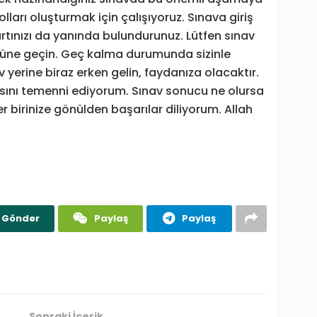
olları oluşturmak için çalışıyoruz. Sınava giriş
 kartınızı da yanında bulundurunuz. Lütfen sınav
önüne geçin. Geç kalma durumunda sizinle
av yerine biraz erken gelin, faydanıza olacaktır.
masını temenni ediyorum. Sınav sonucu ne olursa
Her birinize gönülden başarılar diliyorum. Allah
Gönder
Paylaş
Paylaş
Sonraki İçerik