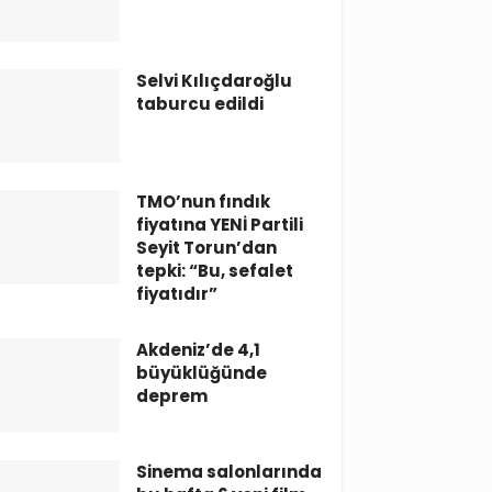
Selvi Kılıçdaroğlu
taburcu edildi
TMO’nun fındık
fiyatına YENİ Partili
Seyit Torun’dan
tepki: “Bu, sefalet
fiyatıdır”
Akdeniz’de 4,1
büyüklüğünde
deprem
Sinema salonlarında