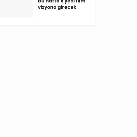
bu hafta 6 yeni film
vizyona girecek