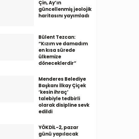
Çin, Ay’ın
güncellenmiş jeolojik
haritasını yayımladı
Bülent Tezcan:
“Kızım ve damadım
en kısa sürede
ülkemize
döneceklerdir”
Menderes Belediye
Başkanı İlkay Çiçek
‘kesin ihraç’
talebiyle tedbirli
olarak disipline sevk
edildi
YÖKDİL-2, pazar
günü yapılacak