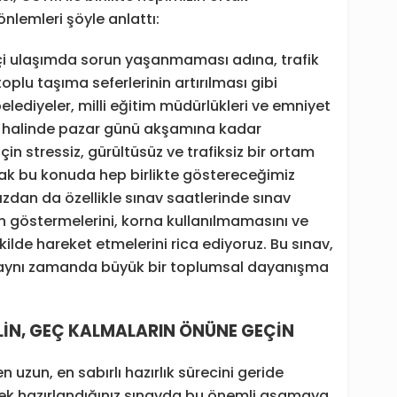
nlemleri şöyle anlattı:
içi ulaşımda sorun yaşanmaması adına, trafik
oplu taşıma seferlerinin artırılması gibi
belediyeler, milli eğitim müdürlükleri ve emniyet
on halinde pazar günü akşamına kadar
in stressiz, gürültüsüz ve trafiksiz bir ortam
ak bu konuda hep birlikte göstereceğimiz
zdan da özellikle sınav saatlerinde sınav
en göstermelerini, korna kullanılmamasını ve
kilde hareket etmelerini rica ediyoruz. Bu sınav,
, aynı zamanda büyük bir toplumsal dayanışma
ELİN, GEÇ KALMALARIN ÖNÜNE GEÇİN
n uzun, en sabırlı hazırlık sürecini geride
rek hazırlandığınız sınavda bu önemli aşamaya