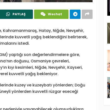
PAYLAŞ
Wechat
, Kahramanmaraş, Hatay, Niğde, Nevşehir,
erinde kuvvetli yağış beklendiğini belirterek,
malarını istedi.
GM) yaptığı son değerlendirmelere göre,
ana’nın doğusu, Osmaniye çevreleri,
ın kıyı kesimleri, Niğde, Nevşehir, Kayseri,
rel kuvvetli yağış bekleniyor.
elerinde kuzey ve kuzeybatı yönlerden; Doğu
eyli yönlerden kuvvetli rüzgar eseceği
gar nedeniyle yaşanabilecek olumsuzluklara