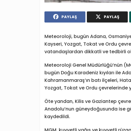
PAYLAŞ
PAYLAŞ
Meteoroloji, bugün Adana, Osmaniye
Kayseri, Yozgat, Tokat ve Ordu çevrel
vatandaşlardan dikkatli ve tedbirli ol
Meteoroloji Genel Müdürlüğü’nün (M
bugün Doğu Karadeniz kıyıları ile Ad
Kahramanmaraş’ın batı ilçeleri, Hatay’
Yozgat, Tokat ve Ordu çevrelerinde ye
Öte yandan, Kilis ve Gaziantep çevr
Anadolu’nun güneydoğusunda ise gün
kaydedildi.
MGM, kuvvetli yağış ve kuvvetli rüz