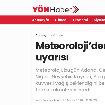
Anasayfa
Güncel
Ekonomi
Siyas
Anasayfa
Güncel
Meteoroloji’de
uyarısı
Meteoroloji, bugün Adana, 
Niğde, Nevşehir, Kayseri, Yoz
kuvvetli yağış beklendiğini be
tedbirli olmalarını istedi.
Yayınlanma Tarihi:
29 Mayıs 2026 - 12:38:26