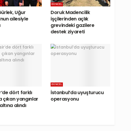
GÜNCEL
ürlek, Uğur
Doruk Madencilik
un ailesiyle
işçilerinden açlık
ü
grevindeki gazilere
destek ziyareti
GÜNCEL
r’de dört farklı
İstanbul’da uyuşturucu
 çıkan yangınlar
operasyonu
altına alındı