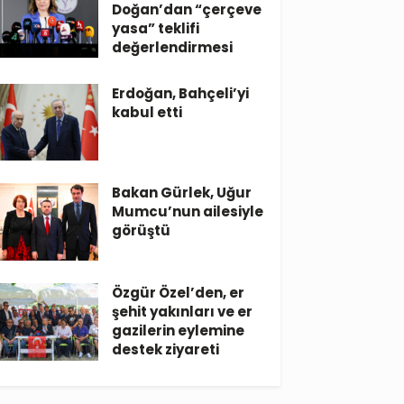
Doğan’dan “çerçeve
yasa” teklifi
değerlendirmesi
Erdoğan, Bahçeli’yi
kabul etti
Bakan Gürlek, Uğur
Mumcu’nun ailesiyle
görüştü
Özgür Özel’den, er
şehit yakınları ve er
gazilerin eylemine
destek ziyareti