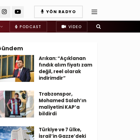
YÖN RADYO
PODCAST
VIDEO
Gündem
Arıkan: “Açıklanan
fındık alım fiyatı zam
değil, reel olarak
indirimdir”
Trabzonspor,
Mohamed Salah’ın
maliyetini KAP’a
bildirdi
Türkiye ve 7 ülke,
İsrail’in Gazze’deki