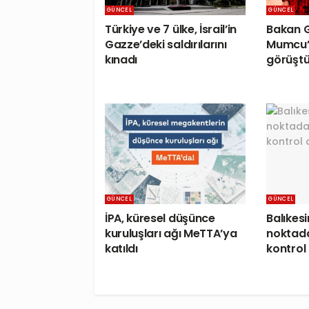
GÜNCEL
GÜNCEL
Türkiye ve 7 ülke, İsrail’in
Bakan G
Gazze’deki saldırılarını
Mumcu’n
kınadı
görüşt
GÜNCEL
GÜNCEL
İPA, küresel düşünce
Balıkesi
kuruluşları ağı MeTTA’ya
noktada
katıldı
kontrol 