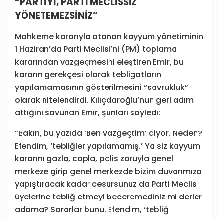
“PARTİYİ, PARTİ MECLİSSİZ
YÖNETEMEZSİNİZ”
Mahkeme kararıyla atanan kayyum yönetiminin
1 Haziran’da Parti Meclisi’ni (PM) toplama
kararından vazgeçmesini eleştiren Emir, bu
kararın gerekçesi olarak tebligatların
yapılamamasının gösterilmesini “savrukluk”
olarak nitelendirdi. Kılıçdaroğlu’nun geri adım
attığını savunan Emir, şunları söyledi:
“Bakın, bu yazıda ‘Ben vazgeçtim’ diyor. Neden?
Efendim, ‘tebliğler yapılamamış.’ Ya siz kayyum
kararını gazla, copla, polis zoruyla genel
merkeze girip genel merkezde bizim duvarımıza
yapıştıracak kadar cesursunuz da Parti Meclis
üyelerine tebliğ etmeyi beceremediniz mi derler
adama? Sorarlar bunu. Efendim, ‘tebliğ