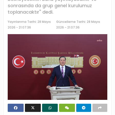
sonrasında da grup genel kurulumuz
toplanacaktır" dedi.
Yayınlanma Tarihi:
28 Mayıs
Güncelleme Tarihi: 28 Mayıs
2026 - 21:07:36
2026 - 21:07:36