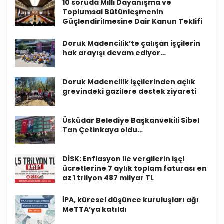
10 soruda Milli Dayanışma ve
Toplumsal Bütünleşmenin
Güçlendirilmesine Dair Kanun Teklifi
Doruk Madencilik’te çalışan işçilerin
hak arayışı devam ediyor…
Doruk Madencilik işçilerinden açlık
grevindeki gazilere destek ziyareti
Üsküdar Belediye Başkanvekili Sibel
Tan Çetinkaya oldu…
DİSK: Enflasyon ile vergilerin işçi
ücretlerine 7 aylık toplam faturası en
az 1 trilyon 487 milyar TL
İPA, küresel düşünce kuruluşları ağı
MeTTA’ya katıldı