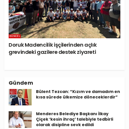
GÜNCEL
Doruk Madencilik işçilerinden açlık
grevindeki gazilere destek ziyareti
Gündem
Bülent Tezcan: “Kızım ve damadım en
kısa sürede ülkemize döneceklerdir”
Menderes Belediye Başkanı İlkay
Çiçek ‘kesin ihraç’ talebiyle tedbirli
olarak disipline sevk edildi