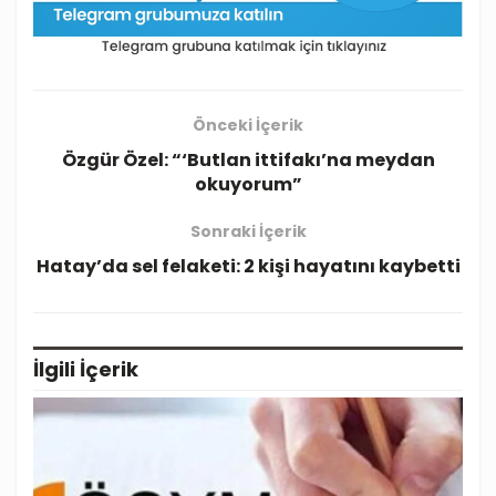
Önceki İçerik
Özgür Özel: “‘Butlan ittifakı’na meydan
okuyorum”
Sonraki İçerik
Hatay’da sel felaketi: 2 kişi hayatını kaybetti
İlgili
İçerik