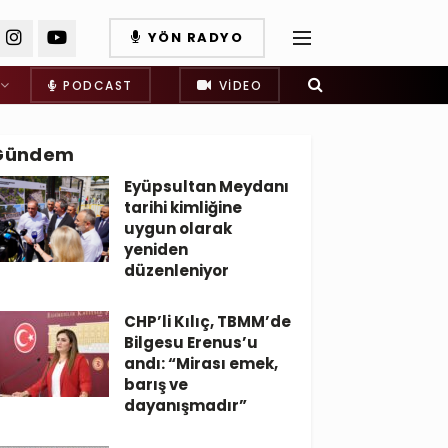
YÖN RADYO
PODCAST
VIDEO
Gündem
Eyüpsultan Meydanı
tarihi kimliğine
uygun olarak
yeniden
düzenleniyor
CHP’li Kılıç, TBMM’de
Bilgesu Erenus’u
andı: “Mirası emek,
barış ve
dayanışmadır”