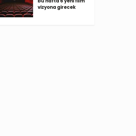
bu hafta 6 yeni film
vizyona girecek