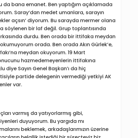
ku da bana emanet. Ben yaptığım açıklamada
orum. Saray’dan medet umanlara, sarayın
çekler açsın’ diyorum. Bu sarayda mermer olana
na söylenen bir laf değil. Grup toplantısında
 arkasında durdu. Ben orada bir ittifaka meydan
 okumuyorum orada. Ben orada Akın Gürlek’e,
ttifakı’na meydan okuyorum. 19 Mart
 sonucunu hazmedemeyenlerin ittifakına
 diye Sayın Genel Başkan’ı da hiç
siyle partide delegenin vermediği yetkiyi AK
enler var.
ları varmış da yatıyorlarmış gibi,
diyenleri duyuyorum. Bu yargıda mı
malarını beklemek, arkadaşlarımızın üzerine
racıların helallik istediği bir süreçteyiz biz