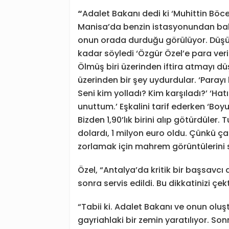
“
Adalet Bakanı dedi ki ‘Muhittin Böc
Manisa’da benzin istasyonundan bah
onun orada durduğu görülüyor. Düşün
kadar söyledi ‘Özgür Özel’e para veri
Ölmüş biri üzerinden iftira atmayı 
üzerinden bir şey uydurdular. ‘Parayı
Seni kim yolladı? Kim karşıladı?’ ‘Hat
unuttum.’ Eşkalini tarif ederken ‘Boyu
Bizden 1,90’lık birini alıp götürdüler
dolardı, 1 milyon euro oldu. Çünkü ç
zorlamak için mahrem görüntülerini se
Özel, “Antalya’da kritik bir başsavcı 
sonra servis edildi. Bu dikkatinizi çek
“Tabii ki. Adalet Bakanı ve onun olu
gayriahlaki bir zemin yaratılıyor. Son