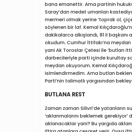
bana emanettir. Ama partinin huku
Saray’dan medet umanları kastediy
mermeri olmak yerine ‘toprak ol, çi
söylenen bir laf. Kemal Kılıçdaroğlu’
dakikalarca alkışlandı, 81 il başkanı
okudum. Cumhur İttifakı’na meydan
yani Ak Toroslar Çetesi ile ‘butlan i
darbecileriyle parti içinde kurultay
meydan okuyorum. Kemal Kılıçdaroğlu
isimlendirmedim. Ama butlan beklenti
Parti’nin talimatlı yargısından bekley
BUTLANA REST
Zaman zaman Silivri’de yatanların suç
‘aklanmalarını beklemek gerekiyor’ 
aklanacaklar yani? Bu yargıda aklan
iftira atanlara cesaret verir. Oysa ifti