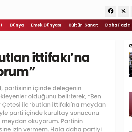
et
Dünya
Emek Dünyası
Kültür-Sanat
Daha Fazla
utlan ittifakı’na
orum”
 partisinin içinde delegenin
kleyenler olduğunu belirterek, “Ben
 Çetesi ile ‘butlan ittifakı'na meydan
yle parti içinde kurultay sonucunu
a meydan okuyorum. Partinin
ne izin vermem. Hala daha partiyi