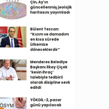
Çin, Ay’ın
güncellenmiş jeolojik
haritasını yayımladı
Bülent Tezcan:
“Kızım ve damadım
en kısa sürede
ülkemize
döneceklerdir”
Menderes Belediye
Başkanı İlkay Çiçek
‘kesin ihraç’
talebiyle tedbirli
olarak disipline sevk
edildi
YÖKDİL-2, pazar
günü yapılacak