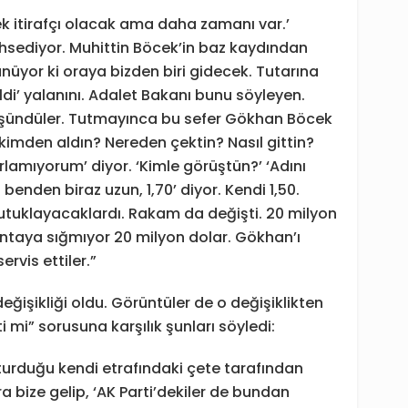
ek itirafçı olacak ama daha zamanı var.’
sediyor. Muhittin Böcek’in baz kaydından
üyor ki oraya bizden biri gidecek. Tutarına
ldi’ yalanını. Adalet Bakanı bunu söyleyen.
düşündüler. Tutmayınca bu sefer Gökhan Böcek
 kimden aldın? Nereden çektin? Nasıl gittin?
ırlamıyorum’ diyor. ‘Kimle görüştün?’ ‘Adını
 benden biraz uzun, 1,70’ diyor. Kendi 1,50.
. Tutuklayacaklardı. Rakam da değişti. 20 milyon
antaya sığmıyor 20 milyon dolar. Gökhan’ı
rvis ettiler.”
değişikliği oldu. Görüntüler de o değişiklikten
ti mi” sorusuna karşılık şunları söyledi:
şturduğu kendi etrafındaki çete tarafından
ra bize gelip, ‘AK Parti’dekiler de bundan