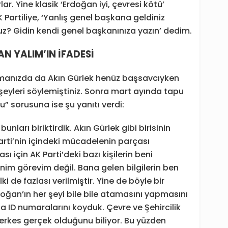
ar. Yine klasik ‘Erdoğan iyi, çevresi kötü’
Partiliye, ‘Yanlış genel başkana geldiniz
z? Gidin kendi genel başkanınıza yazın’ dedim.
AN YALIM’IN İFADESİ
manızda da Akın Gürlek henüz başsavcıyken
ı şeyleri söylemiştiniz. Sonra mart ayında tapu
du” sorusuna ise şu yanıtı verdi:
nları biriktirdik. Akın Gürlek gibi birisinin
rti’nin içindeki mücadelenin parçası
için AK Parti’deki bazı kişilerin beni
im görevim değil. Bana gelen bilgilerin ben
ki de fazlası verilmiştir. Yine de böyle bir
ğan’ın her şeyi bile bile atamasını yapmasını
a ID numaralarını koyduk. Çevre ve Şehircilik
herkes gerçek olduğunu biliyor. Bu yüzden