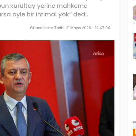
ubun kurultay yerine mahkeme
rsa öyle bir ihtimal yok” dedi.
Güncelleme Tarihi: 21 Mayıs 2026 - 12:47:04