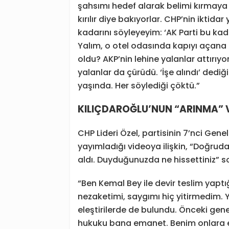
şahsımı hedef alarak belimi kırmaya ça
kırılır diye bakıyorlar. CHP’nin iktid
kadarını söyleyeyim: ‘AK Parti bu ka
Yalım, o otel odasında kapıyı açana ka
oldu? AKP’nin lehine yalanlar attırıyo
yalanlar da çürüdü. ‘İşe alındı’ dediği
yaşında. Her söylediği çöktü.”
KILIÇDAROĞLU’NUN “ARINMA” 
CHP Lideri Özel, partisinin 7’nci Gen
yayımladığı videoya ilişkin, “Doğruda
aldı. Duyduğunuzda ne hissettiniz” so
“Ben Kemal Bey ile devir teslim yapt
nezaketimi, saygımı hiç yitirmedim.
eleştirilerde de bulundu. Önceki gene
hukuku bana emanet. Benim onlara e