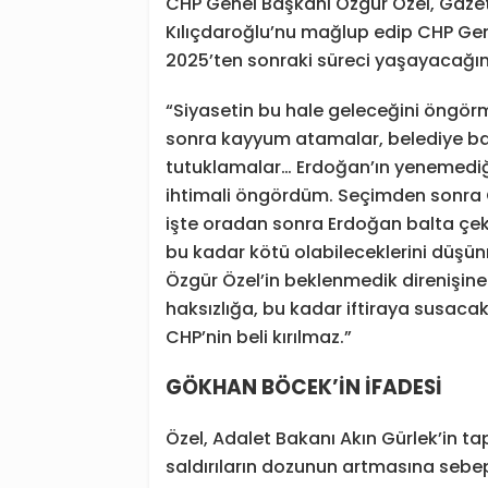
CHP Genel Başkanı Özgür Özel, Gazete
Kılıçdaroğlu’nu mağlup edip CHP Gen
2025’ten sonraki süreci yaşayacağın
“Siyasetin bu hale geleceğini öngör
sonra kayyum atamalar, belediye baş
tutuklamalar… Erdoğan’ın yenemediği 
ihtimali öngördüm. Seçimden sonra C
işte oradan sonra Erdoğan balta çekt
bu kadar kötü olabileceklerini düşü
Özgür Özel’in beklenmedik direnişine
haksızlığa, bu kadar iftiraya susacak
CHP’nin beli kırılmaz.”
GÖKHAN BÖCEK’İN İFADESİ
Özel, Adalet Bakanı Akın Gürlek’in ta
saldırıların dozunun artmasına sebep