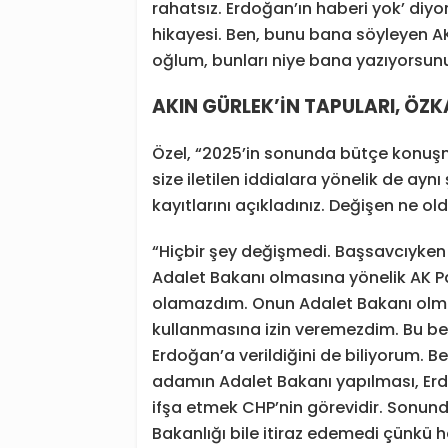
rahatsız. Erdoğan’ın haberi yok’ diyorl
hikayesi. Ben, bunu bana söyleyen AK 
oğlum, bunları niye bana yazıyorsunu
AKIN GÜRLEK’İN TAPULARI, ÖZK
Özel, “2025’in sonunda bütçe konuş
size iletilen iddialara yönelik de ayn
kayıtlarını açıkladınız. Değişen ne ol
“Hiçbir şey değişmedi. Başsavcıyken bu
Adalet Bakanı olmasına yönelik AK Pa
olamazdım. Onun Adalet Bakanı olması 
kullanmasına izin veremezdim. Bu ben
Erdoğan’a verildiğini de biliyorum. Bel
adamın Adalet Bakanı yapılması, Erdo
ifşa etmek CHP’nin görevidir. Sonund
Bakanlığı bile itiraz edemedi çünkü 