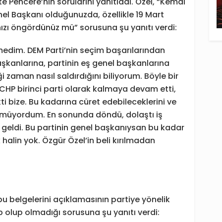
 Pencere’nin sorularını yanıtladı. Özel, “Kemal
el Başkanı olduğunuzda, özellikle 19 Mart
ızı öngördünüz mü” sorusuna şu yanıtı verdi:
medim. DEM Parti’nin seçim başarılarından
kanlarına, partinin eş genel başkanlarına
zaman nasıl saldırdığını biliyorum. Böyle bir
HP birinci parti olarak kalmaya devam etti,
i bize. Bu kadarına cüret edebileceklerini ve
nmüyordum. En sonunda döndü, dolaştı iş
 geldi. Bu partinin genel başkanıysan bu kadar
 halin yok. Özgür Özel’in beli kırılmadan
pu belgelerini açıklamasının partiye yönelik
 olup olmadığı sorusuna şu yanıtı verdi: