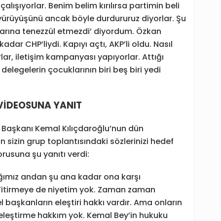
lışıyorlar. Benim belim kırılırsa partimin beli
ar yürüyüşünü ancak böyle durdururuz diyorlar. Şu
darına tenezzül etmezdi’ diyordum. Özkan
dar CHP’liydi. Kapıyı açtı, AKP’li oldu. Nasıl
rlar, iletişim kampanyası yapıyorlar. Attığı
 delegelerin çocuklarının biri beş biri yedi
VİDEOSUNA YANIT
el Başkanı Kemal Kılıçdaroğlu’nun dün
n sizin grup toplantısındaki sözlerinizi hedef
rusuna şu yanıtı verdi:
ığımız andan şu ana kadar ona karşı
 Yitirmeye de niyetim yok. Zaman zaman
l başkanların eleştiri hakkı vardır. Ama onların
leştirme hakkım yok. Kemal Bey’in hukuku