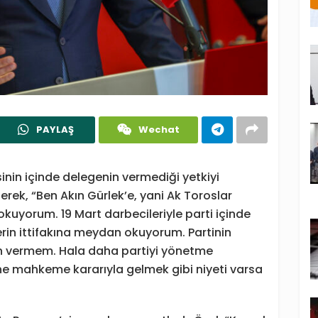
PAYLAŞ
Wechat
inin içinde delegenin vermediği yetkiyi
rek, “Ben Akın Gürlek’e, yani Ak Toroslar
 okuyorum. 19 Mart darbecileriyle parti içinde
n ittifakına meydan okuyorum. Partinin
n vermem. Hala daha partiyi yönetme
ine mahkeme kararıyla gelmek gibi niyeti varsa