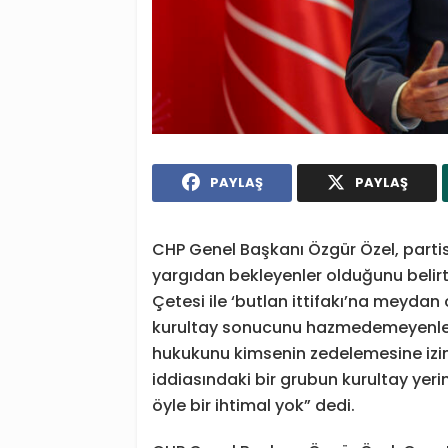
PAYLAŞ
PAYLAŞ
CHP Genel Başkanı Özgür Özel, partis
yargıdan bekleyenler olduğunu belirte
Çetesi ile ‘butlan ittifakı’na meydan
kurultay sonucunu hazmedemeyenleri
hukukunu kimsenin zedelemesine izi
iddiasındaki bir grubun kurultay yer
öyle bir ihtimal yok” dedi.