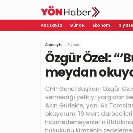
Anasayfa
Güncel
Ekonomi
Siyas
Anasayfa
Siyaset
Özgür Özel: “‘B
meydan okuy
CHP Genel Başkanı Özgür Özel,
vermediği yetkiyi yargıdan be
Akın Gürlek’e, yani Ak Toroslar
okuyorum. 19 Mart darbecileri
hazmedemeyenlerin ittifakın
hukukunu kimsenin zedelemesi