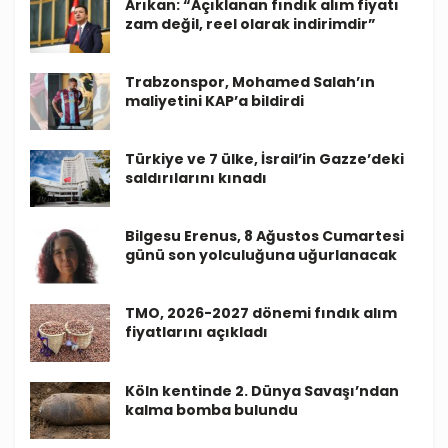
Arıkan: “Açıklanan fındık alım fiyatı
zam değil, reel olarak indirimdir”
Trabzonspor, Mohamed Salah’ın
maliyetini KAP’a bildirdi
Türkiye ve 7 ülke, İsrail’in Gazze’deki
saldırılarını kınadı
Bilgesu Erenus, 8 Ağustos Cumartesi
günü son yolculuğuna uğurlanacak
TMO, 2026-2027 dönemi fındık alım
fiyatlarını açıkladı
Köln kentinde 2. Dünya Savaşı’ndan
kalma bomba bulundu