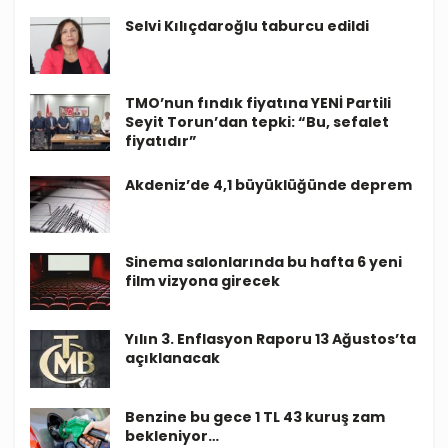
Selvi Kılıçdaroğlu taburcu edildi
TMO’nun fındık fiyatına YENİ Partili
Seyit Torun’dan tepki: “Bu, sefalet
fiyatıdır”
Akdeniz’de 4,1 büyüklüğünde deprem
Sinema salonlarında bu hafta 6 yeni
film vizyona girecek
Yılın 3. Enflasyon Raporu 13 Ağustos’ta
açıklanacak
Benzine bu gece 1 TL 43 kuruş zam
bekleniyor…