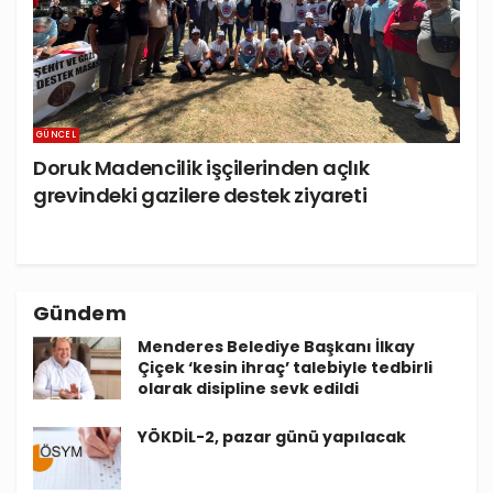
GÜNCEL
Doruk Madencilik işçilerinden açlık
grevindeki gazilere destek ziyareti
Gündem
Menderes Belediye Başkanı İlkay
Çiçek ‘kesin ihraç’ talebiyle tedbirli
olarak disipline sevk edildi
YÖKDİL-2, pazar günü yapılacak