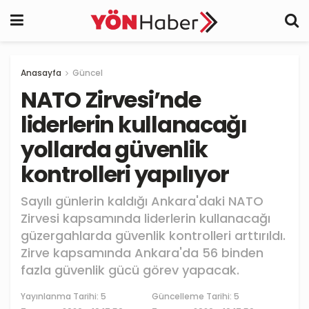
Anasayfa
Güncel
NATO Zirvesi’nde
liderlerin kullanacağı
yollarda güvenlik
kontrolleri yapılıyor
Sayılı günlerin kaldığı Ankara'daki NATO
Zirvesi kapsamında liderlerin kullanacağı
güzergahlarda güvenlik kontrolleri arttırıldı.
Zirve kapsamında Ankara'da 56 binden
fazla güvenlik gücü görev yapacak.
Yayınlanma Tarihi:
5
Güncelleme Tarihi: 5