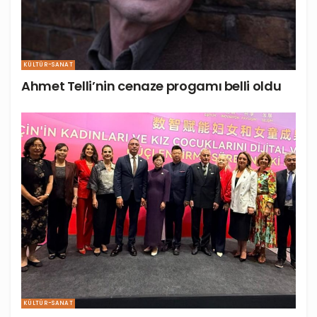
KÜLTÜR-SANAT
Ahmet Telli’nin cenaze progamı belli oldu
KÜLTÜR-SANAT