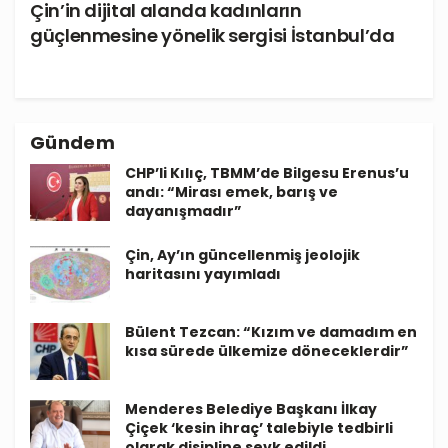
Çin’in dijital alanda kadınların
güçlenmesine yönelik sergisi İstanbul’da
Gündem
CHP’li Kılıç, TBMM’de Bilgesu Erenus’u
andı: “Mirası emek, barış ve
dayanışmadır”
Çin, Ay’ın güncellenmiş jeolojik
haritasını yayımladı
Bülent Tezcan: “Kızım ve damadım en
kısa sürede ülkemize döneceklerdir”
Menderes Belediye Başkanı İlkay
Çiçek ‘kesin ihraç’ talebiyle tedbirli
olarak disipline sevk edildi