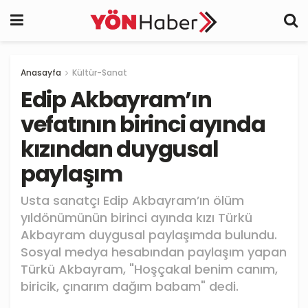
Anasayfa
Kültür-Sanat
Edip Akbayram’ın
vefatının birinci ayında
kızından duygusal
paylaşım
Usta sanatçı Edip Akbayram’ın ölüm
yıldönümünün birinci ayında kızı Türkü
Akbayram duygusal paylaşımda bulundu.
Sosyal medya hesabından paylaşım yapan
Türkü Akbayram, "Hoşçakal benim canım,
biricik, çınarım dağım babam" dedi.