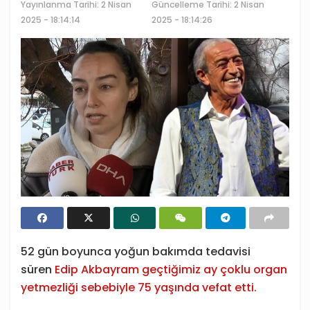
Yayınlanma Tarihi:
2 Nisan
Güncelleme Tarihi: 2 Nisan
2025 - 18:14:14
2025 - 18:14:26
52 gün boyunca yoğun bakımda tedavisi
süren
Edip Akbayram geçtiğimiz ay çoklu organ
yetmezliği sebebiyle 75 yaşında vefat etti.