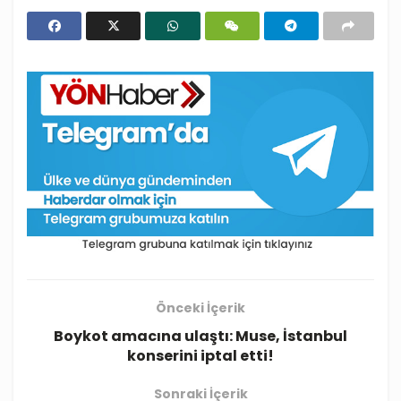
Önceki İçerik
Boykot amacına ulaştı: Muse, İstanbul
konserini iptal etti!
Sonraki İçerik