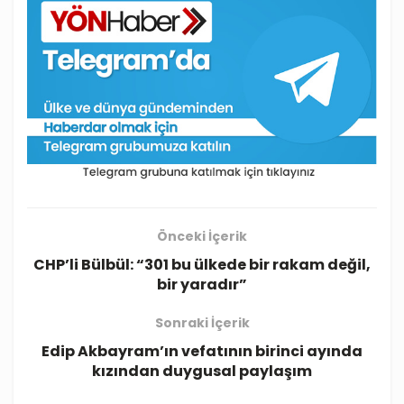
Önceki İçerik
CHP’li Bülbül: “301 bu ülkede bir rakam değil,
bir yaradır”
Sonraki İçerik
Edip Akbayram’ın vefatının birinci ayında
kızından duygusal paylaşım