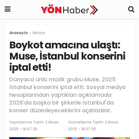
Anasayfa
Medya
Boykot amacına ulaştı:
Muse, İstanbul konserini
iptal etti!
Dünyaca ünlü müzik grubu Muse, 2025
İstanbul konserini iptal etti. Sosyal medya
hesaplarından yaptıkları açıklamada
2026'da başka bir şirketle İstanbul'da
konser düzenleyeceklerini açıkladılar.
Yayınlanma Tarihi:
2 Nisan
Güncelleme Tarihi: 2 Nisan
2025 - 18:07:35
2025 - 18:07:35