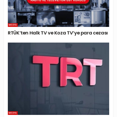
MEDYA
RTÜK’ten Halk TV ve Koza TV’ye para cezası
MEDYA