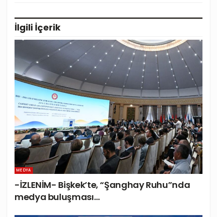
İlgili
İçerik
MEDYA
-İZLENİM- Bişkek’te, “Şanghay Ruhu”nda
medya buluşması…