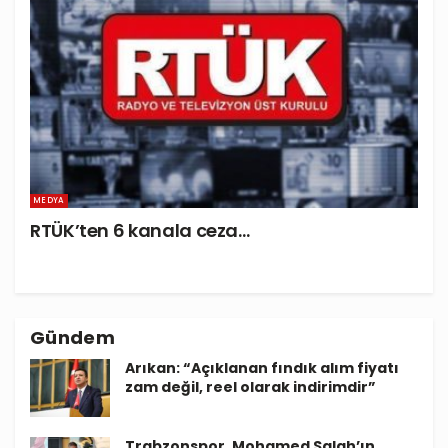
MEDYA
RTÜK’ten 6 kanala ceza…
Gündem
Arıkan: “Açıklanan fındık alım fiyatı
zam değil, reel olarak indirimdir”
Trabzonspor, Mohamed Salah’ın