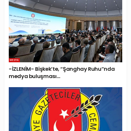
MEDYA
-İZLENİM- Bişkek’te, “Şanghay Ruhu”nda
medya buluşması…