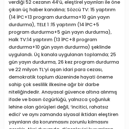
verdiği 52 cezanın 44’ü, eleştirel yayınları ile öne
çıkan üç haber kanalına; Sözcü TV: 15 yaptırım
(14 İPC+13 program durdurma+10 gün yayın
durdurma), TELE 1 :15 yaptırım (14 İPC+5
program durdurma+5 gün yayın durdurma),
Halk TV:14 yaptırım (13 İPC+8 program
durdurma+10 gün yayın durdurma) şeklinde
uygulandı. Üç kanala uygulanan toplamda; 25
gün yayın durdurma, 26 kez program durdurma
ve 22 milyon TL’yi aşan idari para cezası,
demokratik toplum düzeninde hayati öneme
sahip çok seslilik ilkesine ağır bir darbe
niteliğindedir. Anayasal güvence altına alınmış
ifade ve basın özgürlüğü, yalnızca çoğunluk
lehine olan görüşleri değil, ‘incitici, rahatsız
edici’ ve aynı zamanda siyasal iktidarı eleştiren
yayınların da korunmasını zorunlu kılmasını