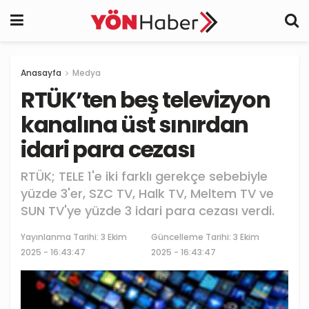
Anasayfa
Medya
RTÜK’ten beş televizyon
kanalına üst sınırdan
idari para cezası
RTÜK; TELE 1'e iki farklı gerekçe sebebiyle
yüzde 3'er, SZC TV, Halk TV, Meltem TV ve
SUN TV'ye yüzde 3 idari para cezası verdi.
Yayınlanma Tarihi:
3 Ekim
Güncelleme Tarihi: 3 Ekim
2025 - 16:43:47
2025 - 16:43:47